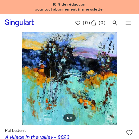
10 % de réduction
pour tout abonnement à la newsletter
(
0
)
( 0 )
1
/
8
Pol Ledent
A village in the valley - 8823