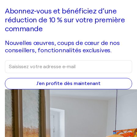
Faire une offre
Acquérir
Abonnez-vous et bénéficiez d’une
réduction de 10 % sur votre première
commande
Nouvelles œuvres, coups de cœur de nos
conseillers, fonctionnalités exclusives.
J'en profite dès maintenant