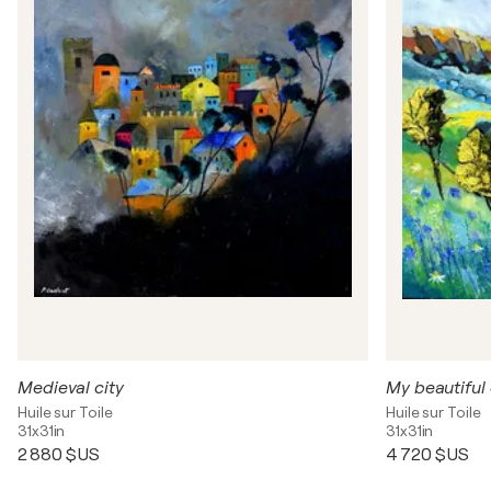
Medieval city
My beautiful
Huile sur Toile
Huile sur Toile
31x31in
31x31in
2 880 $US
4 720 $US