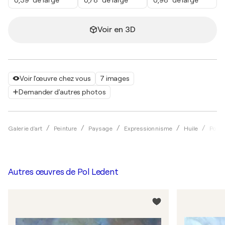
Voir en 3D
Voir l'œuvre chez vous
7 images
Demander d'autres photos
Galerie d'art
Peinture
Paysage
Expressionnisme
Huile
Pol L
Autres œuvres de
Pol Ledent