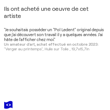
Ils ont acheté une oeuvre de cet
artiste
"Je souhaitais posséder un "Pol Ledent" original depuis
que j'ai découvert son travail il y a quelques années. J'ai
hâte de l'afficher chez moi."
Un amateur d'art, achat effectué en octobre 2023:
"Verger au printemps",
Huile sur Toile
,
19,7x15,7in
POL LEDENT
A village in the valley - 8823
2 940 $US