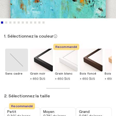
1. Sélectionnez la couleur
Recommandé
Sans cadre
Grain noir
Grain blanc
Bois foncé
Bois cla
+ 650 $US
+ 650 $US
+ 650 $US
+ 650 
2. Sélectionnez la taille
Recommandé
Petit
Moyen
Grand
0,39" de large
0,78" de large
0,98" de large