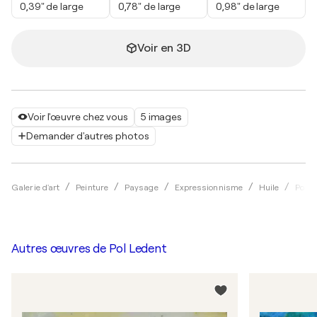
0,39" de large
0,78" de large
0,98" de large
Voir en 3D
Voir l'œuvre chez vous
5 images
Demander d'autres photos
Galerie d'art
Peinture
Paysage
Expressionnisme
Huile
Pol L
Autres œuvres de
Pol Ledent