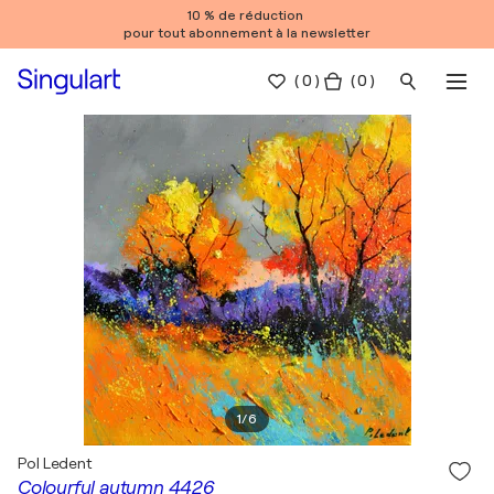
10 % de réduction
pour tout abonnement à la newsletter
(
0
)
( 0 )
1
/
6
Pol Ledent
Colourful autumn 4426