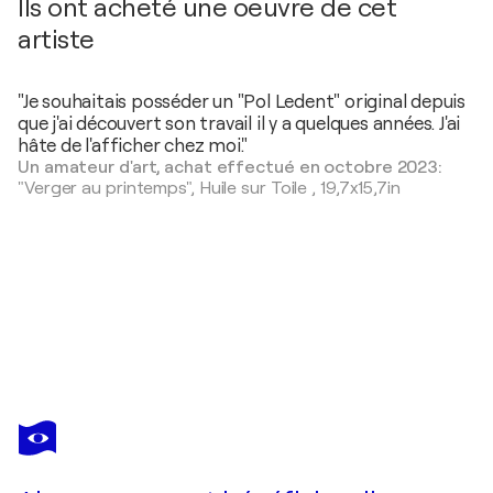
Ils ont acheté une oeuvre de cet
artiste
"Je souhaitais posséder un "Pol Ledent" original depuis
que j'ai découvert son travail il y a quelques années. J'ai
hâte de l'afficher chez moi."
Un amateur d'art, achat effectué en octobre 2023:
"Verger au printemps",
Huile sur Toile
,
19,7x15,7in
POL LEDENT
Colourful autumn 4426
720 $US
Faire une offre
Acquérir