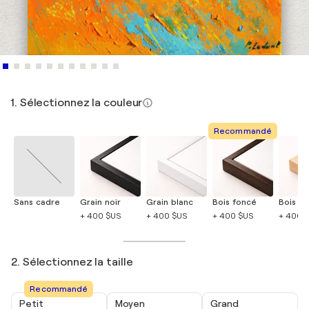
1. Sélectionnez la couleur
Recommandé
Sans cadre
Grain noir
Grain blanc
Bois foncé
Bois cla
+ 400 $US
+ 400 $US
+ 400 $US
+ 400 
2. Sélectionnez la taille
Recommandé
Petit
Moyen
Grand