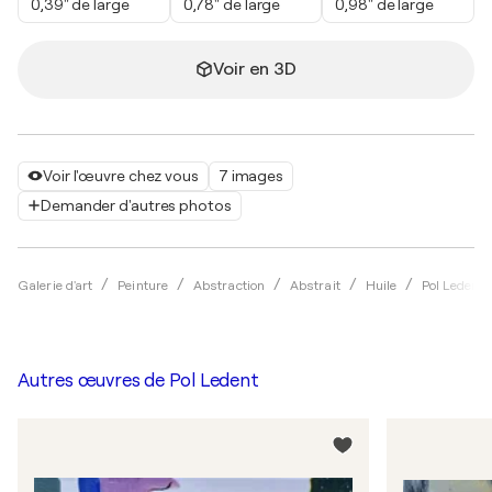
0,39" de large
0,78" de large
0,98" de large
Voir en 3D
Voir l'œuvre chez vous
7 images
Demander d'autres photos
Galerie d'art
Peinture
Abstraction
Abstrait
Huile
Pol Ledent
Autres œuvres de
Pol Ledent