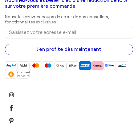
Galeries d'art en France
Abonnez-vous et bénéficiez d’une réduction de 10 %
Peintures de paysage
Shepard Fairey
Galeries d'art en Belgique
sur votre première commande
Estampes
Sculptures
Nouvelles œuvres, coups de cœur de nos conseillers,
Peintures acryliques
fonctionnalités exclusives.
Saisissez
votre
adresse
e-
mail
J'en profite dès maintenant
Virement
bancaire