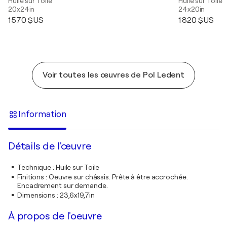
Huile sur Toile
Huile sur Toile
20x24in
24x20in
1 570 $US
1 820 $US
Voir toutes les œuvres de Pol Ledent
Information
Détails de l'œuvre
Technique
:
Huile sur Toile
Finitions
:
Oeuvre sur châssis. Prête à être accrochée.
Encadrement sur demande.
Dimensions
:
23,6x19,7in
À propos de l'oeuvre