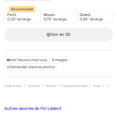
Recommandé
Petit
Moyen
Grand
0,39" de large
0,78" de large
0,98" de large
Voir en 3D
Voir l'œuvre chez vous
8 images
Demander d'autres photos
Galerie d'art
Peinture
Nature
Expressionnisme
Huile
Pol Led
Autres œuvres de
Pol Ledent