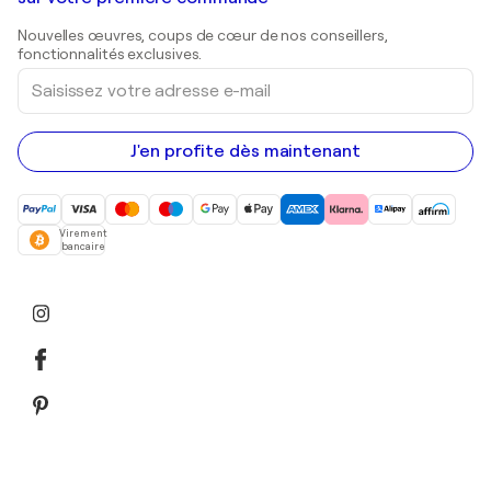
Estampes
Sculptures
Nouvelles œuvres, coups de cœur de nos conseillers,
Peintures acryliques
fonctionnalités exclusives.
Saisissez
votre
adresse
e-
mail
J'en profite dès maintenant
Virement
bancaire