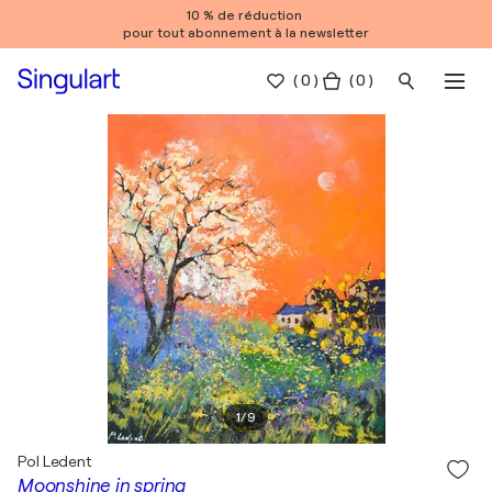
10 % de réduction
pour tout abonnement à la newsletter
(
0
)
( 0 )
1
/
9
Pol Ledent
Moonshine in spring