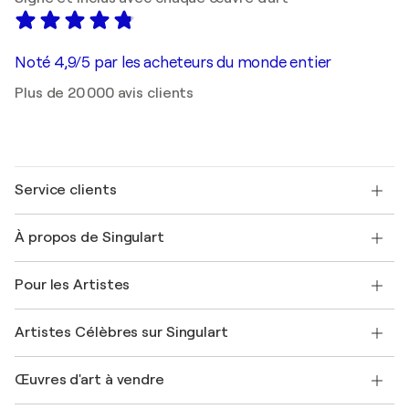
Noté 4,9/5 par les acheteurs du monde entier
Plus de 20 000 avis clients
Service clients
Nous contacter
À propos de Singulart
Expédition
Politique de retour
A propos de nous
Témoignages de clients
Pour les Artistes
FAQ
Offrir une carte cadeau
Sociétés affiliées
Rejoignez notre programme commercial
Rejoindre Singulart en tant qu'artiste
Nos artistes
Mon compte
Artistes Célèbres sur Singulart
Se connecter en tant qu'Artiste
Magazine Singulart
Protection acheteur
Emplois
+33 1 76 44 06 42
Henri Matisse
Découvrez une sélection d'art original
Œuvres d'art à vendre
Marc Chagall
Pablo Picasso