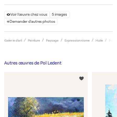
Voir l'œuvre chez vous
5 images
Demander d'autres photos
Galerie d'art
Peinture
Paysage
Expressionnisme
Huile
Pol L
Autres œuvres de
Pol Ledent