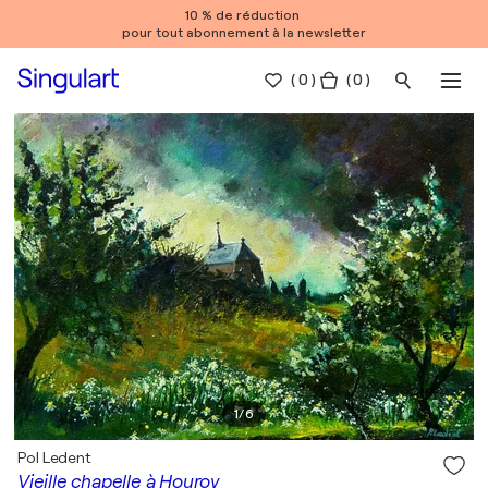
10 % de réduction
pour tout abonnement à la newsletter
(
0
)
( 0 )
1
/
6
Pol Ledent
Vieille chapelle à Houroy