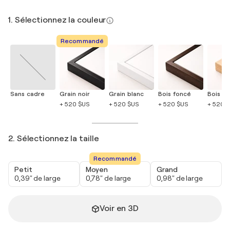
1. Sélectionnez la couleur
Recommandé
Sans cadre
Grain noir
Grain blanc
Bois foncé
Bois cla
+ 520 $US
+ 520 $US
+ 520 $US
+ 520 
2. Sélectionnez la taille
Recommandé
Petit
Moyen
Grand
0,39" de large
0,78" de large
0,98" de large
Voir en 3D