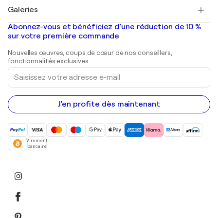
Tableaux à vendre
Salvador Dalí
Galeries
Tableaux abstraits à vendre
Banksy
Peintures à l'huile
Mr. Brainwash
Galeries d'art en France
Abonnez-vous et bénéficiez d’une réduction de 10 %
Peintures de paysage
Shepard Fairey
Galeries d'art en Belgique
sur votre première commande
Estampes
Sculptures
Nouvelles œuvres, coups de cœur de nos conseillers,
Peintures acryliques
fonctionnalités exclusives.
Saisissez
votre
adresse
e-
mail
J'en profite dès maintenant
Virement
bancaire