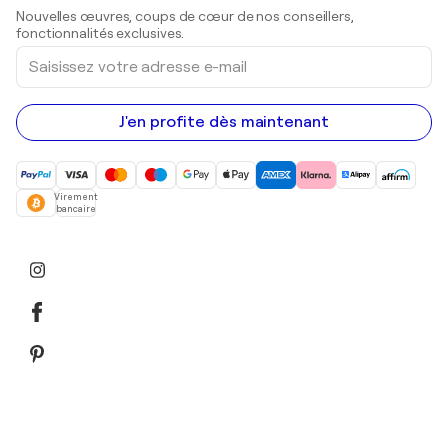
Sculptures
Nouvelles œuvres, coups de cœur de nos conseillers,
Peintures acryliques
fonctionnalités exclusives.
Saisissez
votre
adresse
e-
mail
J'en profite dès maintenant
Virement
bancaire