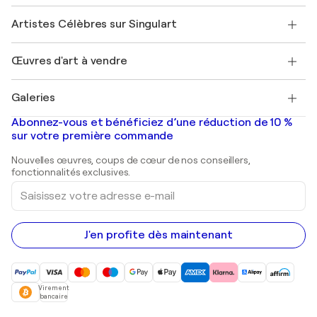
Sociétés affiliées
Rejoignez notre programme commercial
Rejoindre Singulart en tant qu'artiste
Nos artistes
Mon compte
Artistes Célèbres sur Singulart
Se connecter en tant qu'Artiste
Magazine Singulart
Protection acheteur
Emplois
+33 1 76 44 06 42
Henri Matisse
Découvrez une sélection d'art original
Œuvres d'art à vendre
Marc Chagall
Pablo Picasso
Tableaux à vendre
Salvador Dalí
Galeries
Tableaux abstraits à vendre
Banksy
Peintures à l'huile
Mr. Brainwash
Galeries d'art en France
Abonnez-vous et bénéficiez d’une réduction de 10 %
Peintures de paysage
Shepard Fairey
Galeries d'art en Belgique
sur votre première commande
Estampes
Sculptures
Nouvelles œuvres, coups de cœur de nos conseillers,
Peintures acryliques
fonctionnalités exclusives.
Saisissez
votre
adresse
e-
mail
J'en profite dès maintenant
Virement
bancaire