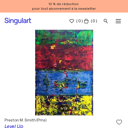
10 % de réduction
pour tout abonnement à la newsletter
(
0
)
( 0 )
1
/
13
Preston M. Smith (Pms)
Level Up