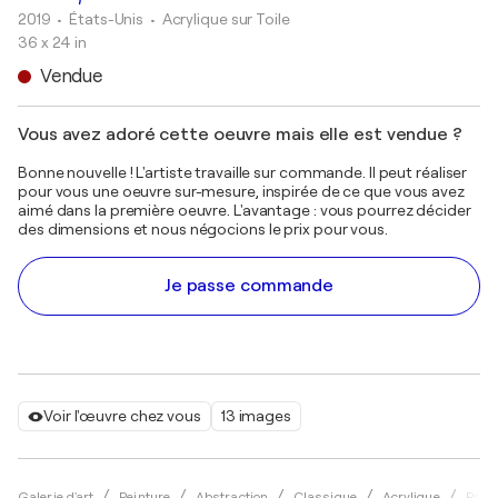
2019
• États-Unis
•
Acrylique sur Toile
36 x 24 in
Vendue
Vous avez adoré cette oeuvre mais elle est vendue ?
Bonne nouvelle ! L'artiste travaille sur commande. Il peut réaliser
pour vous une oeuvre sur-mesure, inspirée de ce que vous avez
aimé dans la première oeuvre. L'avantage : vous pourrez décider
des dimensions et nous négocions le prix pour vous.
Je passe commande
Voir l'œuvre chez vous
13 images
Galerie d'art
Peinture
Abstraction
Classique
Acrylique
Pres