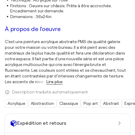
Technique
:
Acrylique sur Toile
Finitions
:
Oeuvre sur châssis. Prête à être accrochée.
Encadrement sur demande.
Dimensions
:
36x24in
À propos de l'oeuvre
C'est une peinture acrylique abstraite PMS de qualité galerie
pour votre maison ou votre bureau. Il a été peint avec des
matériaux de la plus haute qualité et fera une déclaration dans
votre espace. Il fait partie d'une nouvelle série et est une pièce
acrylique multicouche qui crie avec l'énergie brute et
fluorescente. Les couleurs sont striées et se chevauchent, tout
en étant contrastées par d’intenses changements de texture.
Les accents de rose
…
Lire plus
Description traduite automatiquement.
Acrylique
Abstraction
Classique
Pop art
Abstrait
Expr
Expédition et retours