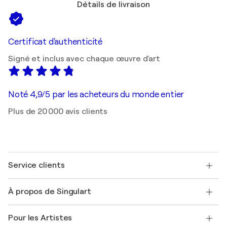
Détails de livraison
Certificat d'authenticité
Signé et inclus avec chaque œuvre d'art
Noté 4,9/5 par les acheteurs du monde entier
Plus de 20 000 avis clients
Service clients
Nous contacter
À propos de Singulart
Expédition
Politique de retour
A propos de nous
Témoignages de clients
Pour les Artistes
FAQ
Offrir une carte cadeau