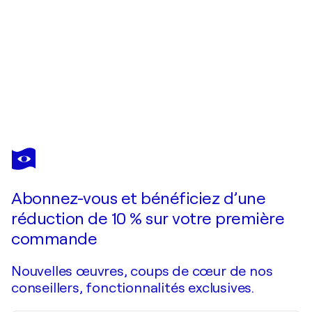
PRESTON
M.
SMITH
(PMS)
Abonnez-vous et bénéficiez d’une
Vous avez adoré cette oeuvre mais elle est vendue ?
Level Up
réduction de 10 % sur votre première
Je passe commande
commande
Nouvelles œuvres, coups de cœur de nos
conseillers, fonctionnalités exclusives.