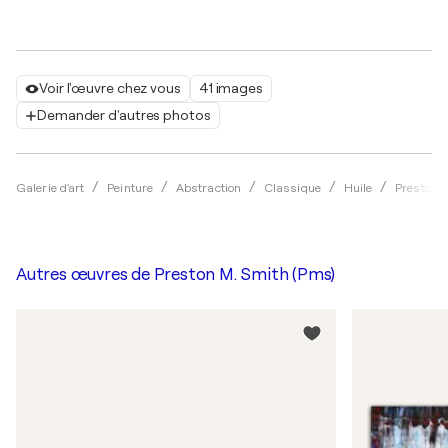
Voir l'œuvre chez vous
41 images
Demander d'autres photos
Galerie d'art
Peinture
Abstraction
Classique
Huile
Preston 
Autres œuvres de
Preston M. Smith (Pms)