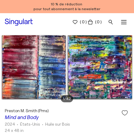
10 % de réduction
pour tout abonnement à la newsletter
(
0
)
( 0 )
1
/
42
Preston M. Smith (Pms)
Mind and Body
2024
• États-Unis
•
Huile sur Bois
24 x 48 in