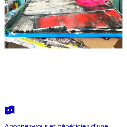
PRESTON M. SMITH (PMS)
Mind and Body
1 930 $US
Faire une offre
Acquérir
Abonnez-vous et bénéficiez d’une