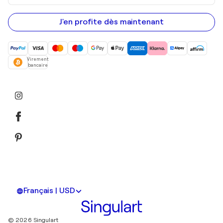
adresse
e-
mail
J'en profite dès maintenant
Virement
bancaire
Français | USD
© 2026 Singulart