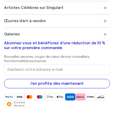
Rejoignez notre programme commercial
Rejoindre Singulart en tant qu'artiste
Nos artistes
Mon compte
Artistes Célèbres sur Singulart
Se connecter en tant qu'Artiste
Magazine Singulart
Protection acheteur
Emplois
+33 1 76 44 06 42
Henri Matisse
Découvrez une sélection d'art original
Œuvres d'art à vendre
Marc Chagall
Pablo Picasso
Tableaux à vendre
Salvador Dalí
Galeries
Tableaux abstraits à vendre
Banksy
Peintures à l'huile
Mr. Brainwash
Galeries d'art en France
Abonnez-vous et bénéficiez d’une réduction de 10 %
Peintures de paysage
Shepard Fairey
Galeries d'art en Belgique
sur votre première commande
Estampes
Sculptures
Nouvelles œuvres, coups de cœur de nos conseillers,
Peintures acryliques
fonctionnalités exclusives.
Saisissez
votre
adresse
e-
mail
J'en profite dès maintenant
Virement
bancaire