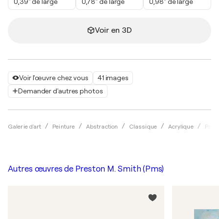
0,39" de large
0,78" de large
0,98" de large
Voir en 3D
Voir l'œuvre chez vous
41 images
Demander d'autres photos
Galerie d'art
Peinture
Abstraction
Classique
Acrylique
Pres
Autres œuvres de
Preston M. Smith (Pms)