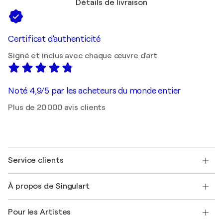
Détails de livraison
Certificat d'authenticité
Signé et inclus avec chaque œuvre d'art
Noté 4,9/5 par les acheteurs du monde entier
Plus de 20 000 avis clients
Service clients
Nous contacter
À propos de Singulart
Expédition
Politique de retour
A propos de nous
Témoignages de clients
Pour les Artistes
FAQ
Offrir une carte cadeau
Sociétés affiliées