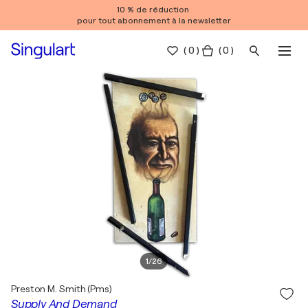
10 % de réduction
pour tout abonnement à la newsletter
(
0
)
( 0 )
1
/
26
Preston M. Smith (Pms)
Supply And Demand