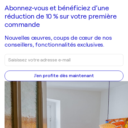
Faire une offre
Acquérir
Abonnez-vous et bénéficiez d’une
réduction de 10 % sur votre première
commande
Nouvelles œuvres, coups de cœur de nos
conseillers, fonctionnalités exclusives.
J'en profite dès maintenant