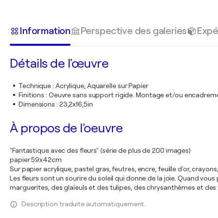
Information
Perspective des galeries
Expé
Détails de l'œuvre
Technique
:
Acrylique, Aquarelle sur Papier
Finitions
:
Oeuvre sans support rigide. Montage et/ou encadrem
Dimensions
:
23,2x16,5in
À propos de l'oeuvre
"Fantastique avec des fleurs" (série de plus de 200 images)
papier 59x42cm
Sur papier acrylique, pastel gras, feutres, encre, feuille d'or, crayon
Les fleurs sont un sourire du soleil qui donne de la joie. Quand v
marguerites, des glaïeuls et des tulipes, des chrysanthèmes et des 
Description traduite automatiquement.