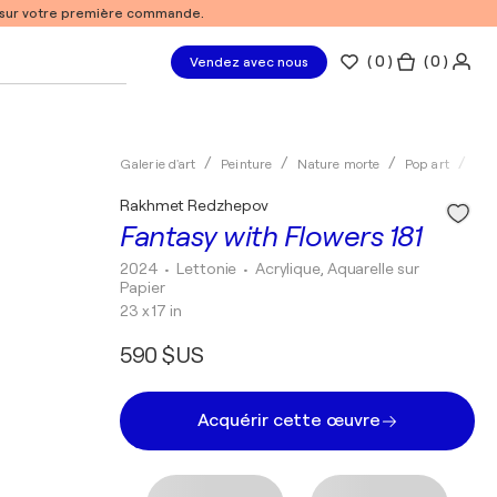
% sur votre première commande.
(
0
)
( 0 )
Vendez avec nous
Galerie d'art
Peinture
Nature morte
Pop art
Acr
Rakhmet Redzhepov
Fantasy with Flowers 181
2024
• Lettonie
•
Acrylique, Aquarelle sur
Papier
23 x 17 in
590 $US
Acquérir cette œuvre