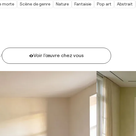
e morte
Scène de genre
Nature
Fantaisie
Pop art
Abstrait
Voir l'œuvre chez vous
U