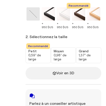
Recommandé
+
+
+
+
+
950 $US
950 $US
950 $US
950 $US
95
2. Sélectionnez la taille
Recommandé
Petit
Moyen
Grand
0,59" de
0,98" de
1,37" de
large
large
large
Voir en 3D
Parlez à un conseiller artistique