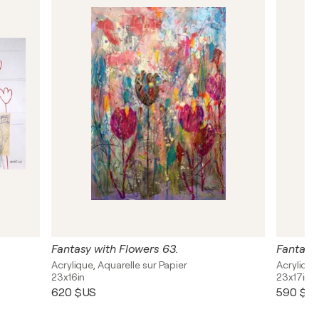
Fantasy with Flowers 63.
Fantasy 
Acrylique, Aquarelle sur Papier
Acrylique
23x16in
23x17in
620 $US
590 $U