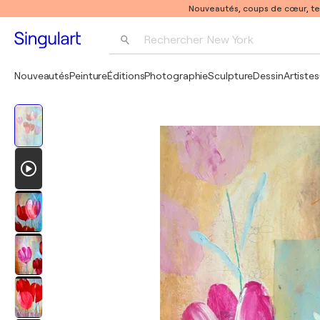
Nouveautés, coups de cœur, t
Rechercher 
New York
Photographie
Nouveautés
Peinture
Éditions
Photographie
Sculpture
Dessin
Artistes
Pop Art
Pablo Picasso