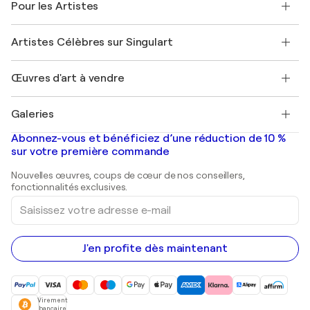
Pour les Artistes
FAQ
Offrir une carte cadeau
Sociétés affiliées
Rejoignez notre programme commercial
Rejoindre Singulart en tant qu'artiste
Nos artistes
Mon compte
Artistes Célèbres sur Singulart
Se connecter en tant qu'Artiste
Magazine Singulart
Protection acheteur
Emplois
+33 1 76 44 06 42
Henri Matisse
Découvrez une sélection d'art original
Œuvres d'art à vendre
Marc Chagall
Pablo Picasso
Tableaux à vendre
Salvador Dalí
Galeries
Tableaux abstraits à vendre
Banksy
Peintures à l'huile
Mr. Brainwash
Galeries d'art en France
Abonnez-vous et bénéficiez d’une réduction de 10 %
Peintures de paysage
Shepard Fairey
Galeries d'art en Belgique
sur votre première commande
Estampes
Sculptures
Nouvelles œuvres, coups de cœur de nos conseillers,
Peintures acryliques
fonctionnalités exclusives.
Saisissez
votre
adresse
e-
mail
J'en profite dès maintenant
Virement
bancaire