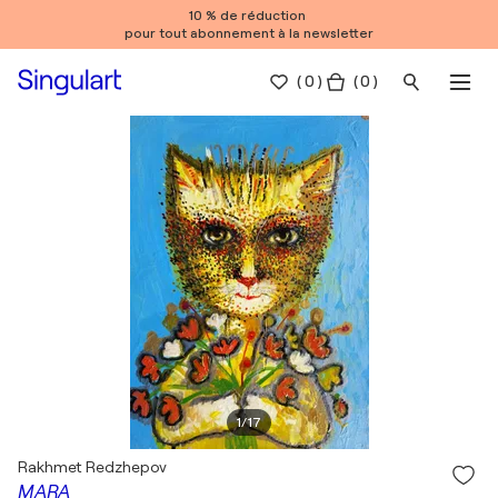
10 % de réduction
pour tout abonnement à la newsletter
(
0
)
( 0 )
1
/
17
Rakhmet Redzhepov
MARA