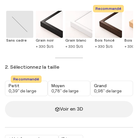
Recommandé
Sans cadre
Grain noir
Grain blanc
Bois foncé
Bois cla
+ 330 $US
+ 330 $US
+ 330 $US
+ 330 
2. Sélectionnez la taille
Recommandé
Petit
Moyen
Grand
0,39" de large
0,78" de large
0,98" de large
Voir en 3D