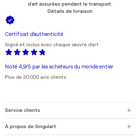
d'art assurées pendant le transport.
Détails de livraison
Certificat d'authenticité
Signé et inclus avec chaque œuvre d'art
Noté 4,9/5 par les acheteurs du monde entier
Plus de 20 000 avis clients
Service clients
Nous contacter
À propos de Singulart
Expédition
Politique de retour
A propos de nous
Témoignages de clients