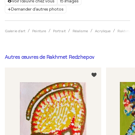
Voir l'œuvre chez vous
15 images
Demander d'autres photos
Galerie d'art
Peinture
Portrait
Réalisme
Acrylique
Rakhmet 
Autres œuvres de
Rakhmet Redzhepov