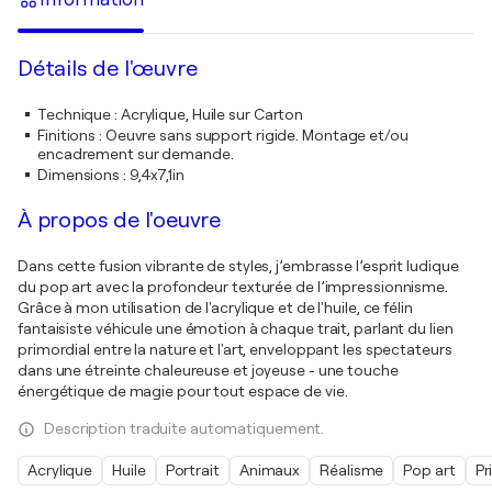
Détails de l'œuvre
Technique
:
Acrylique, Huile sur Carton
Finitions
:
Oeuvre sans support rigide. Montage et/ou
encadrement sur demande.
Dimensions
:
9,4x7,1in
À propos de l'oeuvre
Dans cette fusion vibrante de styles, j’embrasse l’esprit ludique
du pop art avec la profondeur texturée de l’impressionnisme.
Grâce à mon utilisation de l'acrylique et de l'huile, ce félin
fantaisiste véhicule une émotion à chaque trait, parlant du lien
primordial entre la nature et l'art, enveloppant les spectateurs
dans une étreinte chaleureuse et joyeuse - une touche
énergétique de magie pour tout espace de vie.
Description traduite automatiquement.
Acrylique
Huile
Portrait
Animaux
Réalisme
Pop art
Pr