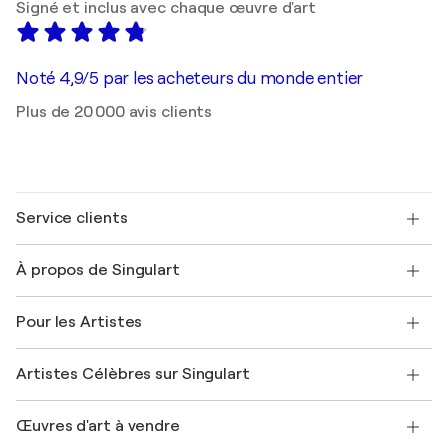
Signé et inclus avec chaque œuvre d'art
Noté 4,9/5 par les acheteurs du monde entier
Plus de 20 000 avis clients
Service clients
Nous contacter
À propos de Singulart
Expédition
Politique de retour
A propos de nous
Témoignages de clients
Pour les Artistes
FAQ
Offrir une carte cadeau
Sociétés affiliées
Rejoignez notre programme commercial
Rejoindre Singulart en tant qu'artiste
Nos artistes
Mon compte
Artistes Célèbres sur Singulart
Se connecter en tant qu'Artiste
Magazine Singulart
Protection acheteur
Emplois
+33 1 76 44 06 42
Henri Matisse
Découvrez une sélection d'art original
Œuvres d'art à vendre
Marc Chagall
Pablo Picasso