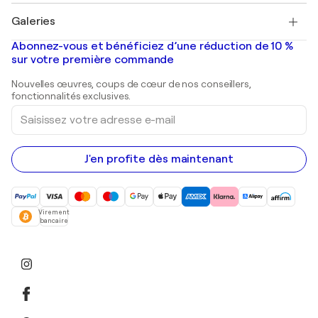
Tableaux à vendre
Salvador Dalí
Galeries
Tableaux abstraits à vendre
Banksy
Peintures à l'huile
Mr. Brainwash
Galeries d'art en France
Abonnez-vous et bénéficiez d’une réduction de 10 %
Peintures de paysage
Shepard Fairey
Galeries d'art en Belgique
sur votre première commande
Estampes
Sculptures
Nouvelles œuvres, coups de cœur de nos conseillers,
Peintures acryliques
fonctionnalités exclusives.
Saisissez
votre
adresse
e-
mail
J'en profite dès maintenant
Virement
bancaire