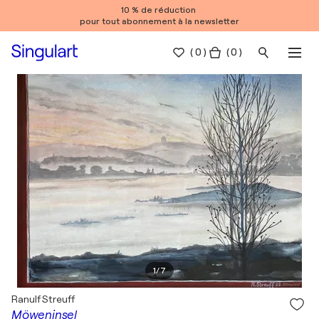
10 % de réduction
pour tout abonnement à la newsletter
(
0
)
( 0 )
1
/
7
Ranulf Streuff
Möweninsel