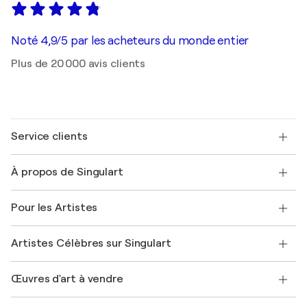
Noté 4,9/5 par les acheteurs du monde entier
Plus de 20 000 avis clients
Service clients
Nous contacter
À propos de Singulart
Expédition
Politique de retour
A propos de nous
Témoignages de clients
Pour les Artistes
FAQ
Offrir une carte cadeau
Sociétés affiliées
Rejoignez notre programme commercial
Rejoindre Singulart en tant qu'artiste
Nos artistes
Mon compte
Artistes Célèbres sur Singulart
Se connecter en tant qu'Artiste
Magazine Singulart
Protection acheteur
Emplois
+33 1 76 44 06 42
Henri Matisse
Découvrez une sélection d'art original
Œuvres d'art à vendre
Marc Chagall
Pablo Picasso
Tableaux à vendre
Salvador Dalí