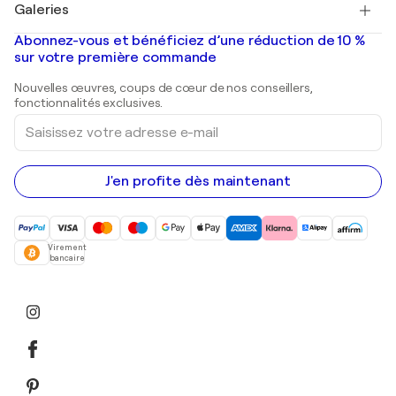
Galeries
Tableaux abstraits à vendre
Banksy
Peintures à l'huile
Mr. Brainwash
Galeries d'art en France
Abonnez-vous et bénéficiez d’une réduction de 10 %
Peintures de paysage
Shepard Fairey
Galeries d'art en Belgique
sur votre première commande
Estampes
Sculptures
Nouvelles œuvres, coups de cœur de nos conseillers,
Peintures acryliques
fonctionnalités exclusives.
Saisissez
votre
adresse
e-
mail
J'en profite dès maintenant
Virement
bancaire