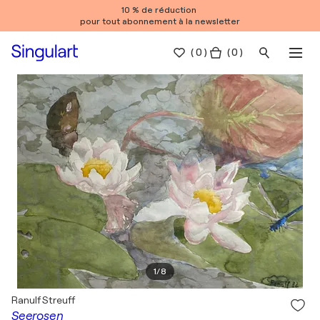
10 % de réduction
pour tout abonnement à la newsletter
(
0
)
( 0 )
1
/
8
Ranulf Streuff
Seerosen