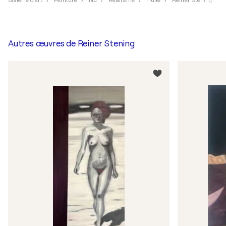
Galerie d'art
Peinture
Nu
Réalisme
Huile
Reiner Stening
Autres œuvres de
Reiner Stening