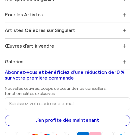
Politique de retour
A propos de nous
Témoignages de clients
Pour les Artistes
FAQ
Offrir une carte cadeau
Sociétés affiliées
Rejoignez notre programme commercial
Rejoindre Singulart en tant qu'artiste
Nos artistes
Mon compte
Artistes Célèbres sur Singulart
Se connecter en tant qu'Artiste
Magazine Singulart
Protection acheteur
Emplois
+33 1 76 44 06 42
Henri Matisse
Découvrez une sélection d'art original
Œuvres d'art à vendre
Marc Chagall
Pablo Picasso
Tableaux à vendre
Salvador Dalí
Galeries
Tableaux abstraits à vendre
Banksy
Peintures à l'huile
Mr. Brainwash
Galeries d'art en France
Abonnez-vous et bénéficiez d’une réduction de 10 %
Peintures de paysage
Shepard Fairey
Galeries d'art en Belgique
sur votre première commande
Estampes
Sculptures
Nouvelles œuvres, coups de cœur de nos conseillers,
Peintures acryliques
fonctionnalités exclusives.
Saisissez
votre
adresse
e-
mail
J'en profite dès maintenant