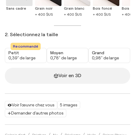
Sans cadre
Grain noir
Grain blanc
Bois foncé
Bois cla
+ 400 $US
+ 400 $US
+ 400 $US
+ 400 
2. Sélectionnez la taille
Recommandé
Petit
Moyen
Grand
0,39" de large
0,78" de large
0,98" de large
Voir en 3D
Voir l'œuvre chez vous
5 images
Demander d'autres photos