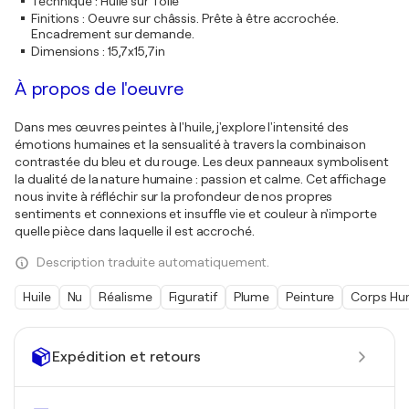
Technique
:
Huile sur Toile
Finitions
:
Oeuvre sur châssis. Prête à être accrochée.
Encadrement sur demande.
Dimensions
:
15,7x15,7in
À propos de l'oeuvre
Dans mes œuvres peintes à l'huile, j'explore l'intensité des
émotions humaines et la sensualité à travers la combinaison
contrastée du bleu et du rouge. Les deux panneaux symbolisent
la dualité de la nature humaine : passion et calme. Cet affichage
nous invite à réfléchir sur la profondeur de nos propres
sentiments et connexions et insuffle vie et couleur à n'importe
quelle pièce dans laquelle il est accroché.
Description traduite automatiquement.
Huile
Nu
Réalisme
Figuratif
Plume
Peinture
Corps Hu
Expédition et retours