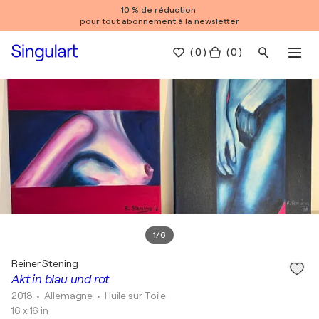
10 % de réduction
pour tout abonnement à la newsletter
(
0
)
( 0 )
1
/
6
Reiner Stening
Akt in blau und rot
2018
• Allemagne
•
Huile sur Toile
16 x 16 in