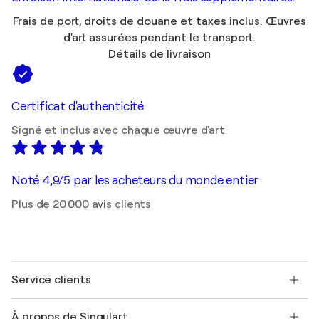
Frais de port, droits de douane et taxes inclus. Œuvres
d'art assurées pendant le transport.
Détails de livraison
Certificat d'authenticité
Signé et inclus avec chaque œuvre d'art
Noté 4,9/5 par les acheteurs du monde entier
Plus de 20 000 avis clients
Service clients
Nous contacter
À propos de Singulart
Expédition