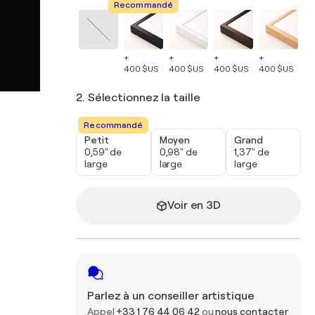
Recommandé
+
+
+
+
+
400 $US
400 $US
400 $US
400 $US
40
2. Sélectionnez la taille
Recommandé
Petit
Moyen
Grand
0,59" de
0,98" de
1,37" de
large
large
large
Voir en 3D
Parlez à un conseiller artistique
Appel
+33 1 76 44 06 42
ou
nous contacter