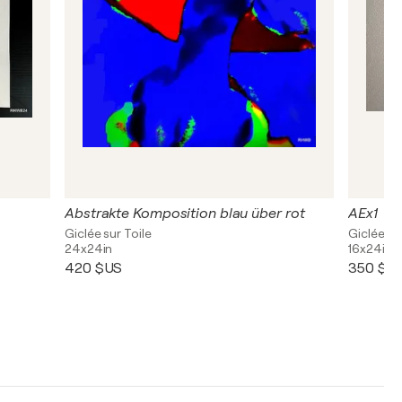
Abstrakte Komposition blau über rot
AEx1
Giclée sur Toile
Giclée su
24x24in
16x24in
420 $US
350 $U