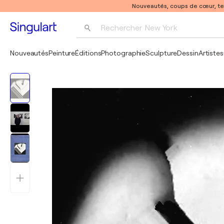
Nouveautés, coups de cœur, t
Rechercher 
New York
Photographie
Nouveautés
Peinture
Éditions
Photographie
Sculpture
Dessin
Artistes
Pop Art
Pablo Picasso