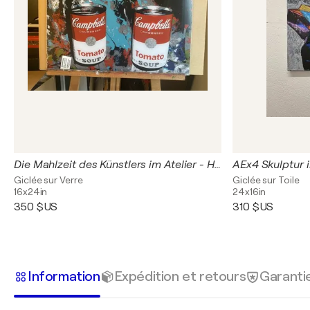
Die Mahlzeit des Künstlers im Atelier - Hommage in Acrylglas an Andy Warhol
AEx4 Skulptur 
Giclée sur Verre
Giclée sur Toile
16x24in
24x16in
350 $US
310 $US
Information
Expédition et retours
Garanti