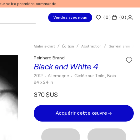
% sur votre première commande.
(
0
)
( 0 )
Vendez avec nous
Galerie d'art
Édition
Abstraction
Surréalisme
G
Reinhard Brand
Black and White 4
2012
• Allemagne
•
Giclée sur Toile , Bois
24 x 24 in
370 $US
Acquérir cette œuvre