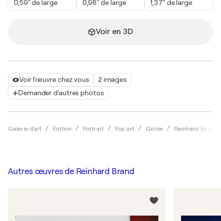
0,59" de large
0,98" de large
1,37" de large
Voir en 3D
Voir l'œuvre chez vous
2 images
Demander d'autres photos
Galerie d'art
Édition
Portrait
Pop art
Giclée
Reinhard Brand
Autres œuvres de
Reinhard Brand