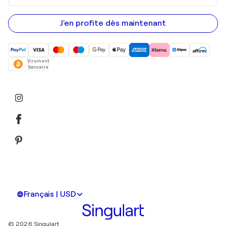
adresse
e-
mail
J'en profite dès maintenant
Virement
bancaire
Français | USD
© 2026 Singulart