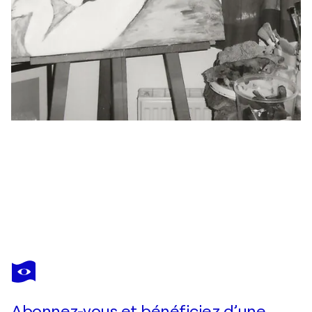
REINHARD BRAND
Portrait eines Industriearbeiters
390 $US
Faire une offre
Acquérir
Abonnez-vous et bénéficiez d’une