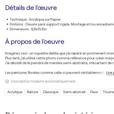
Détails de l'œuvre
Technique
:
Acrylique sur Papier
Finitions
:
Oeuvre sans support rigide. Montage et/ou encadrem
Dimensions
:
9,8x13,8in
À propos de l'oeuvre
Imaginez ceci : un superbe dahlia que j'ai repéré en promenant mo
Plus tard, j’ai utilisé cette photo comme référence pour créer ma pe
J'ai décidé de le peindre de manière semi-abstraite, m'écartant de 
Les peintures florales comme celle-ci peuvent véritablement
…
Lire 
Description traduite automatiquement.
Acrylique
Nature
Classique
Semi-abstrait
Fleur
Tourne