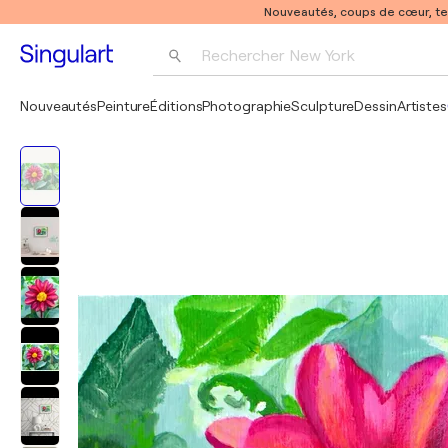
Nouveautés, coups de cœur, t
Rechercher 
New York
Photographie
Nouveautés
Peinture
Éditions
Photographie
Sculpture
Dessin
Artistes
Pop Art
Pablo Picasso