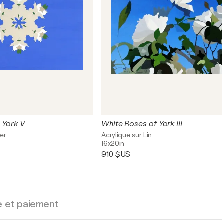
 York V
White Roses of York III
ier
Acrylique sur Lin
16x20in
910 $US
e et paiement