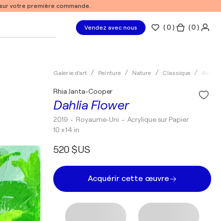
% sur votre première commande.
(
0
)
( 0 )
Vendez avec nous
Galerie d'art
Peinture
Nature
Classique
Acryli
Rhia Janta-Cooper
Dahlia Flower
2019
• Royaume-Uni
•
Acrylique sur Papier
10 x 14 in
520 $US
Acquérir cette œuvre