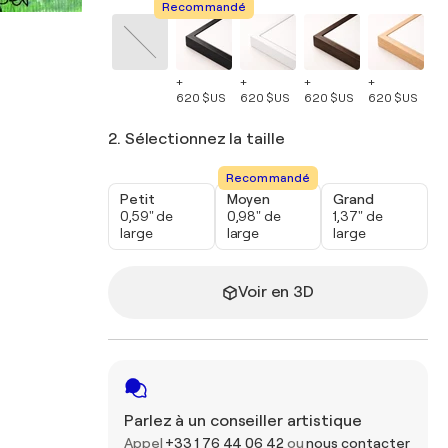
Recommandé
+
+
+
+
+
620 $US
620 $US
620 $US
620 $US
62
2. Sélectionnez la taille
Recommandé
Petit
Moyen
Grand
0,59" de
0,98" de
1,37" de
large
large
large
Voir en 3D
Parlez à un conseiller artistique
Appel
+33 1 76 44 06 42
ou
nous contacter