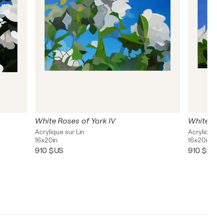
White Roses of York IV
White Ro
Acrylique sur Lin
Acrylique
16x20in
16x20in
910 $US
910 $US