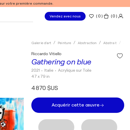
% sur votre première commande.
(
0
)
( 0 )
Vendez avec nous
Galerie d'art
Peinture
Abstraction
Abstrait
Acry
Riccardo Vitiello
Gathering on blue
2021
• Italie
•
Acrylique sur Toile
47 x 79 in
4 870 $US
Acquérir cette œuvre