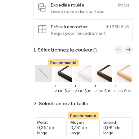
Expédiée roulée
Inclus
Livrée roulée dans un tube
Prête à accrocher
+ 1 360 $US
Requis pour l'encadrement
1. Sélectionnez la couleur
Recommandé
+
+
+
+
+
2 130 $US
2 130 $US
2 130 $US
2 130 $US
2 
2. Sélectionnez la taille
Recommandé
Petit
Moyen
Grand
0,39" de
0,78" de
0,98" de
large
large
large