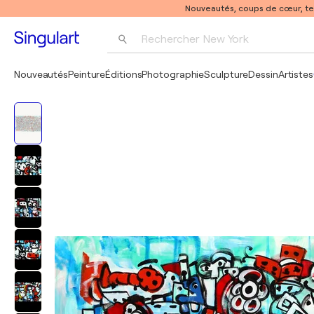
Nouveautés, coups de cœur, t
Rechercher 
New York
Photographie
Nouveautés
Peinture
Éditions
Photographie
Sculpture
Dessin
Artistes
Pop Art
Pablo Picasso