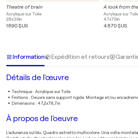
Theatre of brain
A look from th
Acrylique sur Toile
Acrylique sur Toil
28x39in
47x79in
1 890 $US
4 870 $US
Information
Expédition et retours
Garanti
Détails de l'œuvre
Technique
:
Acrylique sur Toile
Finitions
:
Oeuvre sans support rigide. Montage et/ou encadrem
Dimensions
:
47,2x78,7in
À propos de l'oeuvre
L'adunanza sul blu. Quadro astratto multicolore. Una volta montata l'o