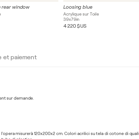
e rear window
Loosing blue
e
Acrylique sur Toile
39x79in
4 220 $US
e et paiement
ent sur demande.
pera misurerà 120x200x2 cm. Colori acrilici su tela di cotone di qualità. 