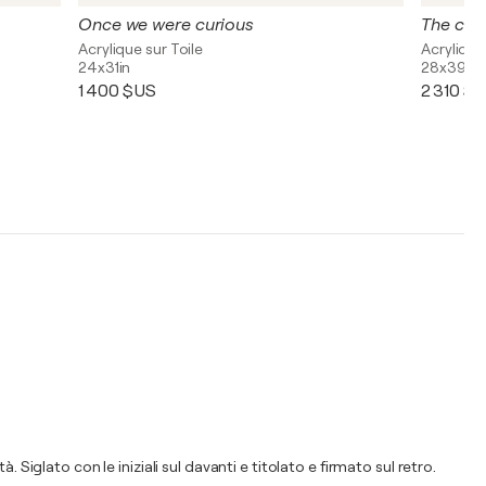
Once we were curious
The cate
Acrylique sur Toile
Acrylique,
24x31in
28x39in
1 400 $US
2 310 $
Siglato con le iniziali sul davanti e titolato e firmato sul retro.