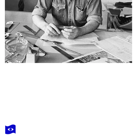
RICHARD HAMILTON
T.I.T
26 740 $US