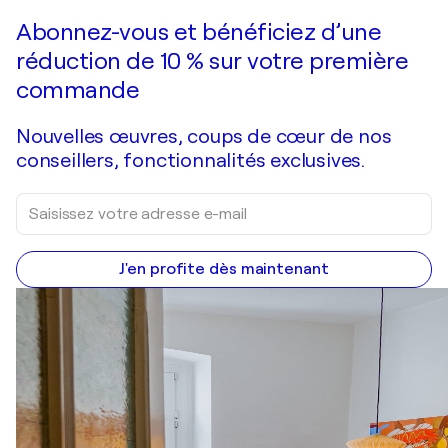
Faire une offre
Acquérir
Abonnez-vous et bénéficiez d’une
réduction de 10 % sur votre première
commande
Nouvelles œuvres, coups de cœur de nos
conseillers, fonctionnalités exclusives.
J'en profite dès maintenant