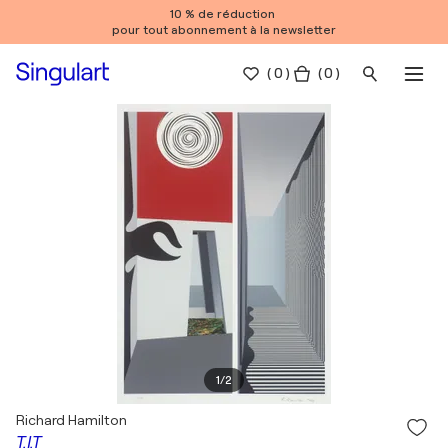
10 % de réduction
pour tout abonnement à la newsletter
(
0
)
( 0 )
1
/
2
Richard Hamilton
T.I.T