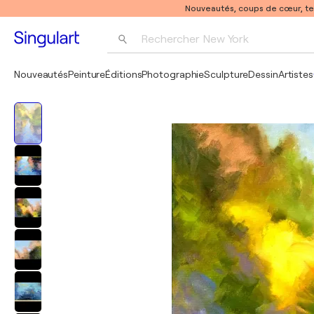
Nouveautés, coups de cœur, t
Rechercher 
New York
Photographie
Nouveautés
Peinture
Éditions
Photographie
Sculpture
Dessin
Artistes
Pop Art
Pablo Picasso