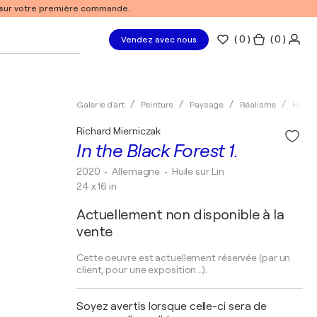
% sur votre première commande.
(
0
)
( 0 )
Vendez avec nous
Galerie d'art
Peinture
Paysage
Réalisme
Huile
Richard Mierniczak
In the Black Forest 1.
2020
• Allemagne
•
Huile sur Lin
24 x 16 in
Actuellement non disponible à la
vente
Cette oeuvre est actuellement réservée (par un
client, pour une exposition...).
Soyez avertis lorsque celle-ci sera de