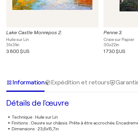
Lake Castle Monrepos 2.
Penne 3.
Huile sur Lin
Craie sur Papier
31x31in
30x22in
3 800 $US
1 730 $US
Information
Expédition et retours
Garanti
Détails de l'œuvre
Technique
:
Huile sur Lin
Finitions
:
Oeuvre sur châssis. Prête à être accrochée. Encadre
Dimensions
:
23,6x15,7in