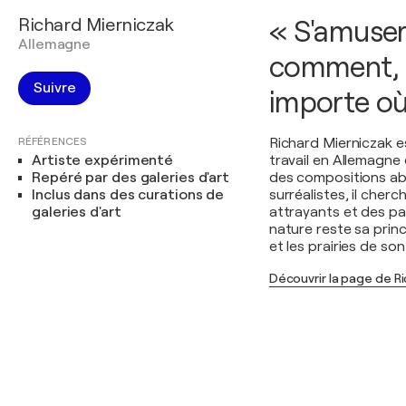
Richard Mierniczak
« S'amuser
Allemagne
comment, 
Suivre
importe où
RÉFÉRENCES
Richard Mierniczak e
Artiste expérimenté
travail en Allemagn
Repéré par des galeries d'art
des compositions ab
Inclus dans des curations de
surréalistes, il cher
galeries d'art
attrayants et des pa
nature reste sa princ
et les prairies de so
Découvrir la page de R