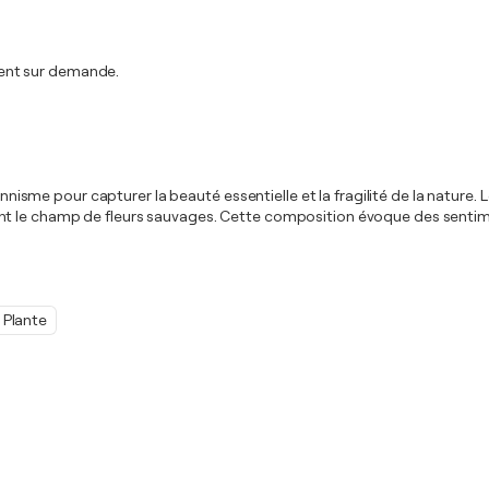
ent sur demande.
onnisme pour capturer la beauté essentielle et la fragilité de la nature. 
ent le champ de fleurs sauvages. Cette composition évoque des senti
Plante