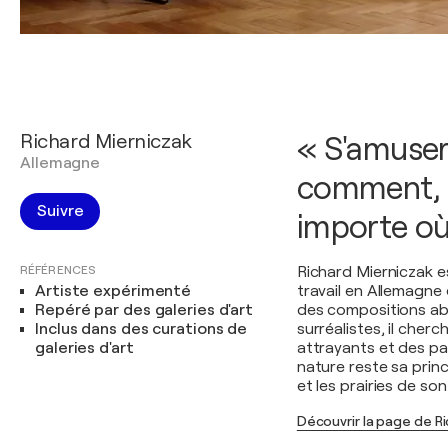
Richard Mierniczak
« S'amuser
Allemagne
comment, 
Suivre
importe où
RÉFÉRENCES
Richard Mierniczak e
Artiste expérimenté
travail en Allemagn
Repéré par des galeries d'art
des compositions ab
Inclus dans des curations de
surréalistes, il cher
galeries d'art
attrayants et des pa
nature reste sa princ
et les prairies de so
Découvrir la page de R