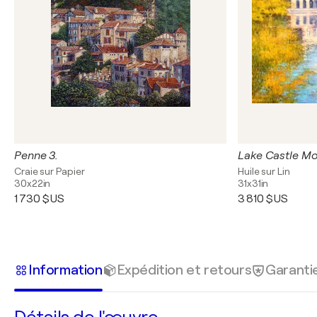
Penne 3.
Lake Castle Mo
Craie sur Papier
Huile sur Lin
30x22in
31x31in
1 730 $US
3 810 $US
Information
Expédition et retours
Garanti