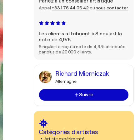
Parlez à un conseiller artistique
Appel
+33 1 76 44 06 42
ou
nous contacter
Les clients attribuent à Singulart la
note de 4,9/5
Singulart a reçu la note de 4,9/5 attribuée
par plus de 20 000 clients.
Richard Mierniczak
Allemagne
Suivre
Catégories d'artistes
Artiste expérimenté