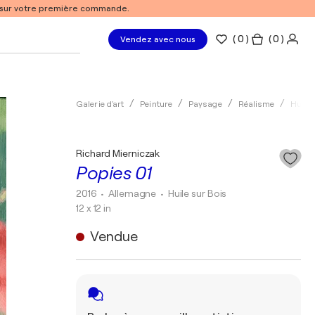
% sur votre première commande.
(
0
)
( 0 )
Vendez avec nous
Galerie d'art
Peinture
Paysage
Réalisme
Huile
Richard Mierniczak
Popies 01
2016
• Allemagne
•
Huile sur Bois
12 x 12 in
Vendue