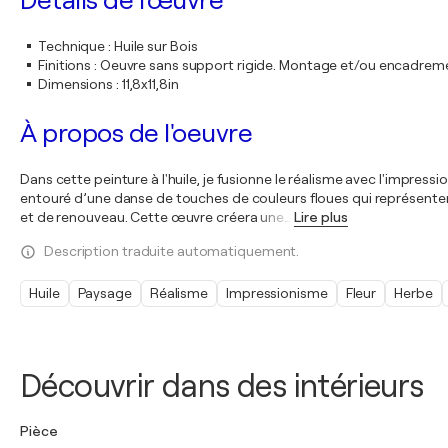
Détails de l'œuvre
Technique
:
Huile sur Bois
Finitions
:
Oeuvre sans support rigide. Montage et/ou encadrem
Dimensions
:
11,8x11,8in
À propos de l'oeuvre
Dans cette peinture à l'huile, je fusionne le réalisme avec l'impressi
entouré d’une danse de touches de couleurs floues qui représent
et de renouveau. Cette œuvre créera une
…
Lire plus
Description traduite automatiquement.
Huile
Paysage
Réalisme
Impressionisme
Fleur
Herbe
Découvrir dans des intérieurs
Pièce