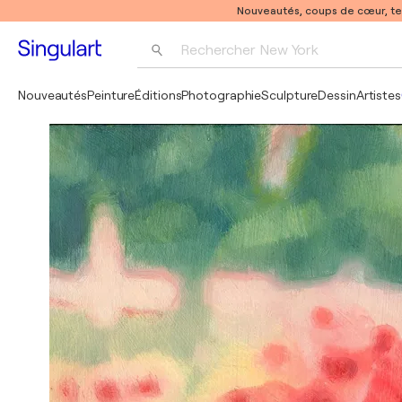
Nouveautés, coups de cœur, t
Rechercher 
New York
Photographie
Nouveautés
Peinture
Éditions
Photographie
Sculpture
Dessin
Artistes
Pop Art
Pablo Picasso