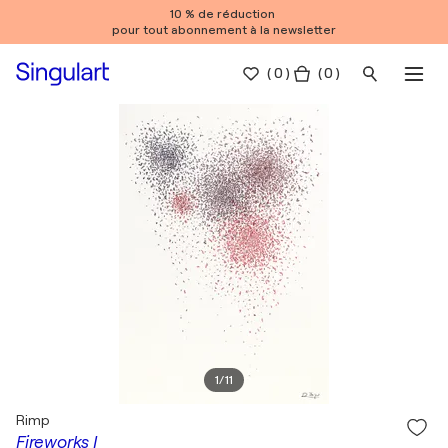
10 % de réduction
pour tout abonnement à la newsletter
(
0
)
( 0 )
1
/
11
Rimp
Fireworks I