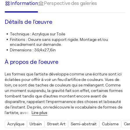
Information
Perspective des galeries
Détails de l'œuvre
Technique
:
Acrylique sur Toile
Finitions
:
Oeuvre sans support rigide. Montage et/ou
encadrement sur demande.
Dimensions
:
39,4x27,6in
À propos de l'oeuvre
Les formes que l'artiste développe comme une écriture sont ici
éclatées pour offrir à voir un feu d'artifice de couleurs. Vues de
loin, ce sont des taches de couleurs qui se mélangent. Comme
un moment suspendu, la gravité fait son effet, certaines formes
tombent tandis que d'autres montent encore avant de
disparaître, rappelant l'impermanence des choses et la beauté
de l'instant. De près, on redécouvre le vocabulaire de formes de
l'artiste, avec
…
Lire plus
Acrylique
Urbain
Street Art
Semi-abstrait
Cubisme
Cer