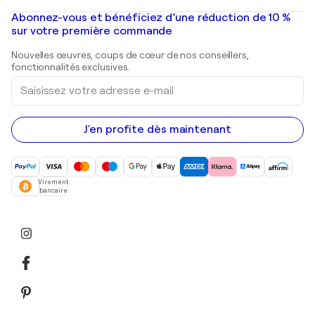
Peintures à l'huile
Mr. Brainwash
Galeries d'art en France
Abonnez-vous et bénéficiez d’une réduction de 10 %
Peintures de paysage
Shepard Fairey
Galeries d'art en Belgique
sur votre première commande
Estampes
Sculptures
Nouvelles œuvres, coups de cœur de nos conseillers,
Peintures acryliques
fonctionnalités exclusives.
Saisissez
votre
adresse
e-
mail
J'en profite dès maintenant
Virement
bancaire