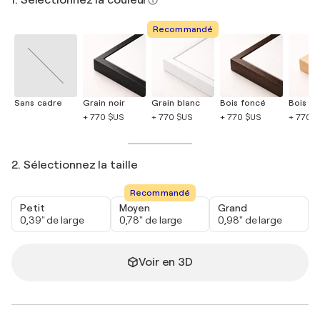
Recommandé
Sans cadre
Grain noir
Grain blanc
Bois foncé
Bois cla
+ 770 $US
+ 770 $US
+ 770 $US
+ 770 
2. Sélectionnez la taille
Recommandé
Petit
Moyen
Grand
0,39" de large
0,78" de large
0,98" de large
Voir en 3D