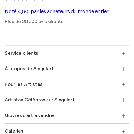
Noté 4,9/5 par les acheteurs du monde entier
Plus de 20 000 avis clients
Service clients
Nous contacter
À propos de Singulart
Expédition
Politique de retour
A propos de nous
Témoignages de clients
Pour les Artistes
FAQ
Offrir une carte cadeau
Sociétés affiliées
Rejoignez notre programme commercial
Rejoindre Singulart en tant qu'artiste
Nos artistes
Mon compte
Artistes Célèbres sur Singulart
Se connecter en tant qu'Artiste
Magazine Singulart
Protection acheteur
Emplois
+33 1 76 44 06 42
Henri Matisse
Découvrez une sélection d'art original
Œuvres d'art à vendre
Marc Chagall
Pablo Picasso
Tableaux à vendre
Salvador Dalí
Galeries
Tableaux abstraits à vendre
Banksy