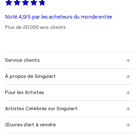
Noté 4,9/5 par les acheteurs du monde entier
Plus de 20 000 avis clients
Service clients
Nous contacter
À propos de Singulart
Expédition
Politique de retour
A propos de nous
Témoignages de clients
Pour les Artistes
FAQ
Offrir une carte cadeau
Sociétés affiliées
Rejoignez notre programme commercial
Rejoindre Singulart en tant qu'artiste
Nos artistes
Mon compte
Artistes Célèbres sur Singulart
Se connecter en tant qu'Artiste
Magazine Singulart
Protection acheteur
Emplois
+33 1 76 44 06 42
Henri Matisse
Découvrez une sélection d'art original
Œuvres d'art à vendre
Marc Chagall
Pablo Picasso
Tableaux à vendre
Salvador Dalí