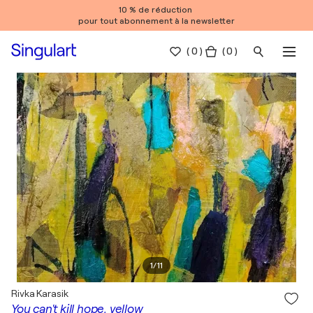
10 % de réduction
pour tout abonnement à la newsletter
(
0
)
( 0 )
1
/
11
Rivka Karasik
You can't kill hope, yellow