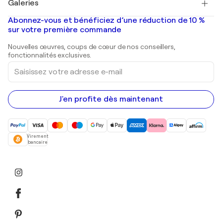
Galeries
Tableaux abstraits à vendre
Banksy
Peintures à l'huile
Mr. Brainwash
Galeries d'art en France
Abonnez-vous et bénéficiez d’une réduction de 10 %
Peintures de paysage
Shepard Fairey
Galeries d'art en Belgique
sur votre première commande
Estampes
Sculptures
Nouvelles œuvres, coups de cœur de nos conseillers,
Peintures acryliques
fonctionnalités exclusives.
Saisissez
votre
adresse
e-
mail
J'en profite dès maintenant
Virement
bancaire