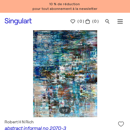
10 % de réduction
pour tout abonnement à la newsletter
(
0
)
( 0 )
1
/
3
Robert H N Rich
abstract informal no 2070-3