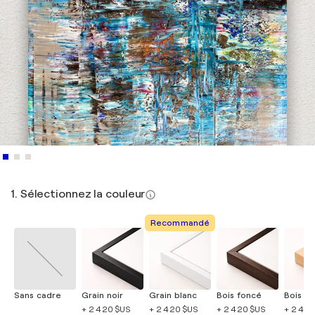
1. Sélectionnez la couleur
Recommandé
Sans cadre
Grain noir
Grain blanc
Bois foncé
Bois cla
+ 2 420 $US
+ 2 420 $US
+ 2 420 $US
+ 2 420