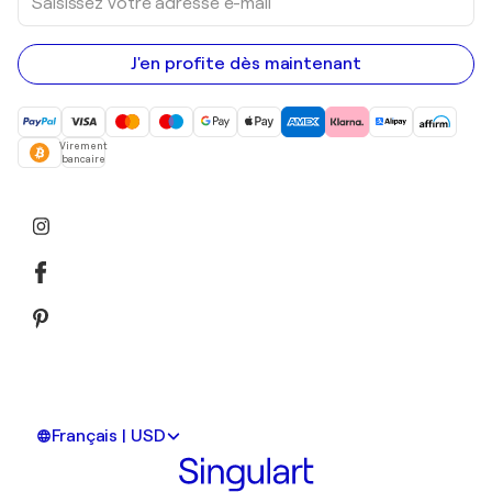
votre
adresse
e-
mail
J'en profite dès maintenant
Virement
bancaire
Français | USD