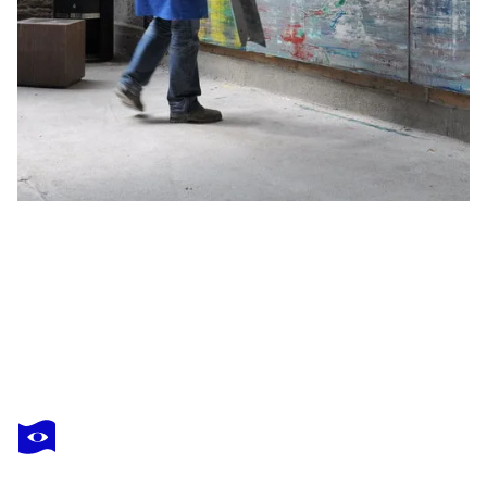
ROBERT H N RICH
abstract informal no 2070-3
11 990 $US
Faire une offre
Acquérir