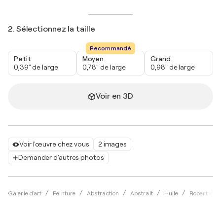
2. Sélectionnez la taille
Recommandé
Petit
Moyen
Grand
0,39" de large
0,78" de large
0,98" de large
Voir en 3D
Voir l'œuvre chez vous
2 images
Demander d'autres photos
Galerie d'art
Peinture
Abstraction
Abstrait
Huile
Robert H N