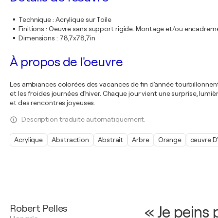
Technique
:
Acrylique sur Toile
Finitions
:
Oeuvre sans support rigide. Montage et/ou encadrem
Dimensions
:
78,7x78,7in
À propos de l'oeuvre
Les ambiances colorées des vacances de fin d'année tourbillonnent
et les froides journées d'hiver. Chaque jour vient une surprise, lumiè
et des rencontres joyeuses.
Description traduite automatiquement.
Acrylique
Abstraction
Abstrait
Arbre
Orange
œuvre D'
Robert Pelles
« Je peins 