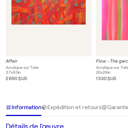
Affair
Flow - The gar
Acrylique sur Toile
Acrylique sur Toil
37x63in
26x26in
2 690 $US
1 330 $US
Information
Expédition et retours
Garanti
Détails de l'œuvre