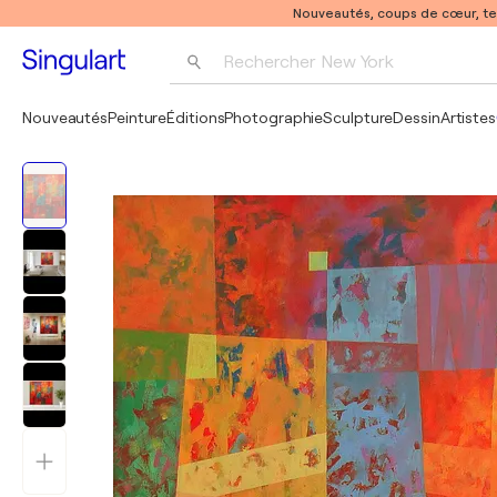
Nouveautés, coups de cœur, t
Rechercher 
New York
Photographie
Nouveautés
Peinture
Éditions
Photographie
Sculpture
Dessin
Artistes
Pop Art
Pablo Picasso