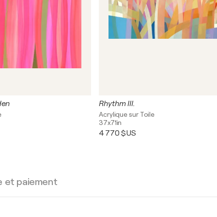
den
Rhythm III.
e
Acrylique sur Toile
37x71in
4 770 $US
e et paiement