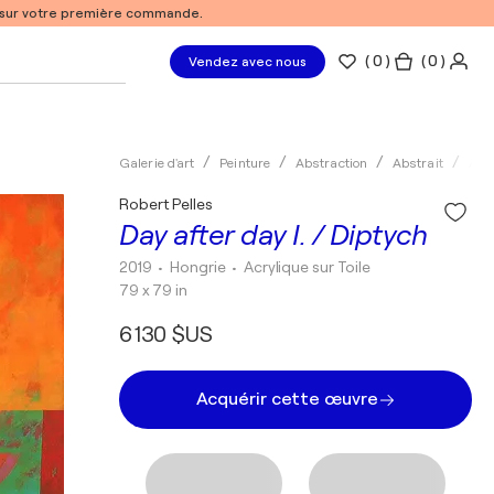
% sur votre première commande.
(
0
)
( 0 )
Vendez avec nous
Galerie d'art
Peinture
Abstraction
Abstrait
Acry
Robert Pelles
Day after day I. / Diptych
2019
• Hongrie
•
Acrylique sur Toile
79 x 79 in
6 130 $US
Acquérir cette œuvre