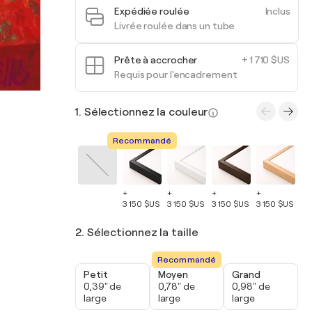
Expédiée roulée
Inclus
Livrée roulée dans un tube
Prête à accrocher
+ 1 710 $US
Requis pour l'encadrement
1. Sélectionnez la couleur
Recommandé
+
+
+
+
+
3 150 $US
3 150 $US
3 150 $US
3 150 $US
3 
2. Sélectionnez la taille
Recommandé
Petit
Moyen
Grand
0,39" de
0,78" de
0,98" de
large
large
large