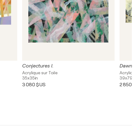
Conjectures I.
Dawn th
Acrylique sur Toile
Acrylique
35x35in
39x79in
3 080 $US
2 850 $