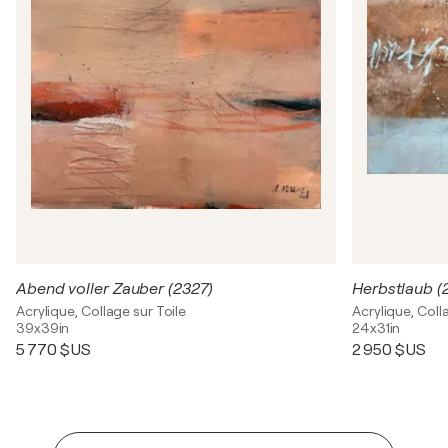
Abend voller Zauber (2327)
Herbstlaub (
Acrylique, Collage sur Toile
Acrylique, Coll
39x39in
24x31in
5 770 $US
2 950 $US