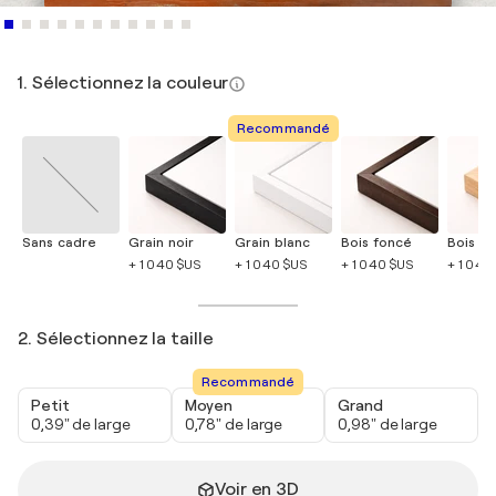
1. Sélectionnez la couleur
Recommandé
Sans cadre
Grain noir
Grain blanc
Bois foncé
Bois cla
+ 1 040 $US
+ 1 040 $US
+ 1 040 $US
+ 1 040
2. Sélectionnez la taille
Recommandé
Petit
Moyen
Grand
0,39" de large
0,78" de large
0,98" de large
Voir en 3D