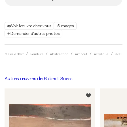
Voir l'œuvre chez vous
15 images
Demander d'autres photos
Galerie d'art
Peinture
Abstraction
Art brut
Acrylique
Robert
Autres œuvres de
Robert Süess