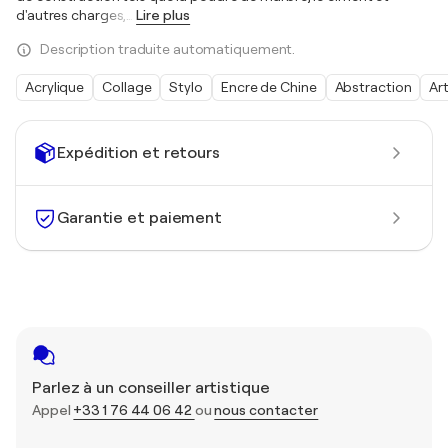
d'autres charges,
…
Lire plus
Description traduite automatiquement.
Acrylique
Collage
Stylo
Encre de Chine
Abstraction
Ar
Expédition et retours
Garantie et paiement
Parlez à un conseiller artistique
Appel
+33 1 76 44 06 42
ou
nous contacter