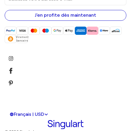
adresse
e-
mail
J'en profite dès maintenant
Virement
bancaire
Français | USD