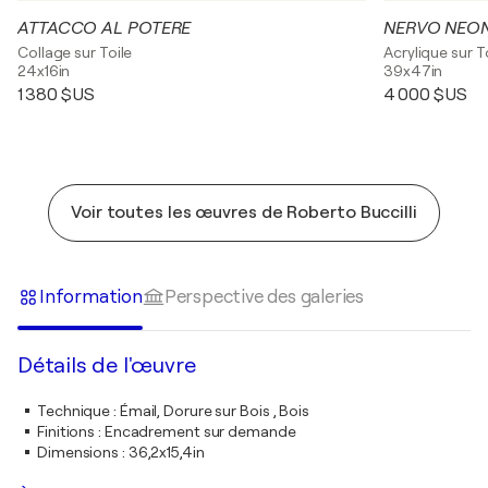
ATTACCO AL POTERE
NERVO NEO
Collage sur Toile
Acrylique sur T
24x16in
39x47in
1 380 $US
4 000 $US
Voir toutes les œuvres de Roberto Buccilli
Information
Perspective des galeries
Détails de l'œuvre
Technique
:
Émail, Dorure sur Bois , Bois
Finitions
:
Encadrement sur demande
Dimensions
:
36,2x15,4in