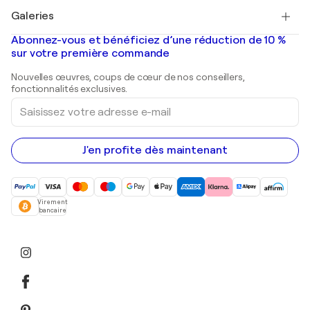
Tableaux à vendre
Salvador Dalí
Galeries
Tableaux abstraits à vendre
Banksy
Peintures à l'huile
Mr. Brainwash
Galeries d'art en France
Abonnez-vous et bénéficiez d’une réduction de 10 %
Peintures de paysage
Shepard Fairey
Galeries d'art en Belgique
sur votre première commande
Estampes
Sculptures
Nouvelles œuvres, coups de cœur de nos conseillers,
Peintures acryliques
fonctionnalités exclusives.
Saisissez
votre
adresse
e-
mail
J'en profite dès maintenant
Virement
bancaire