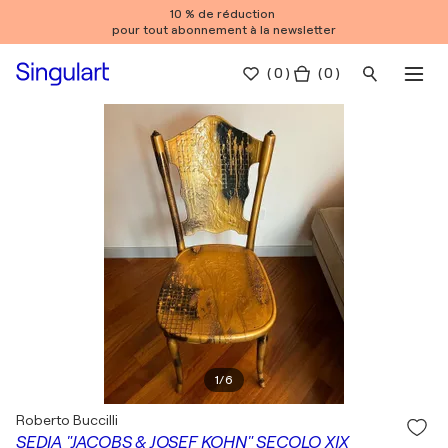
10 % de réduction
pour tout abonnement à la newsletter
(
0
)
( 0 )
1
/
6
Roberto Buccilli
SEDIA "JACOBS & JOSEF KOHN" SECOLO XIX