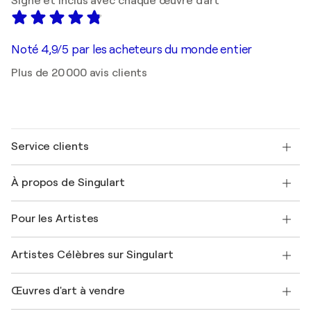
Signé et inclus avec chaque œuvre d'art
Noté 4,9/5 par les acheteurs du monde entier
Plus de 20 000 avis clients
Service clients
Nous contacter
À propos de Singulart
Expédition
Politique de retour
A propos de nous
Témoignages de clients
Pour les Artistes
FAQ
Offrir une carte cadeau
Sociétés affiliées
Rejoignez notre programme commercial
Rejoindre Singulart en tant qu'artiste
Nos artistes
Mon compte
Artistes Célèbres sur Singulart
Se connecter en tant qu'Artiste
Magazine Singulart
Protection acheteur
Emplois
+33 1 76 44 06 42
Henri Matisse
Découvrez une sélection d'art original
Œuvres d'art à vendre
Marc Chagall
Pablo Picasso