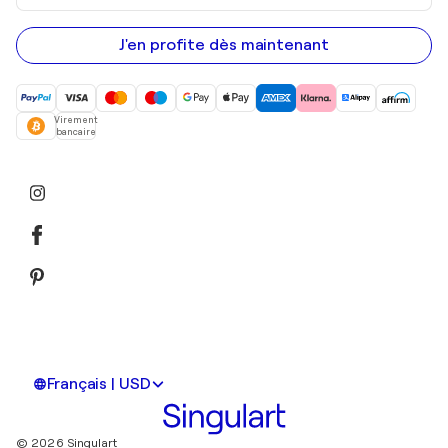
adresse
e-
mail
J'en profite dès maintenant
Virement
bancaire
Français | USD
© 2026 Singulart