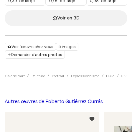
0,39" de large
0,78" de large
0,98" de large
Voir en 3D
Voir l'œuvre chez vous
5 images
Demander d'autres photos
Galerie d'art
Peinture
Portrait
Expressionnisme
Huile
Robert
Autres œuvres de
Roberto Gutiérrez Currás