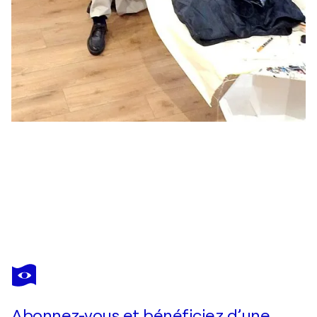
ROBERTO GUTIÉRREZ CURRÁS
Tótem
1 050 $US
Faire une offre
Acquérir
Abonnez-vous et bénéficiez d’une