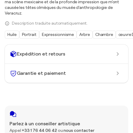
ma scène mexicaine et de la profonde impression que m'ont
causée les têtes olmèques du musée d'anthropologie de
Veracruz.
Description traduite automatiquement.
Huile
Portrait
Expressionnisme
Arbre
Chambre
œuvre D
Expédition et retours
Garantie et paiement
Parlez à un conseiller artistique
Appel
+33 1 76 44 06 42
ou
nous contacter