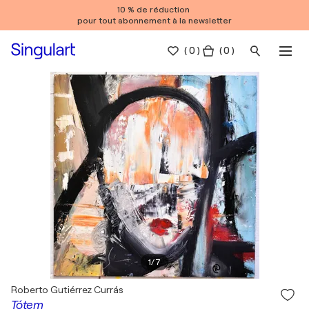
10 % de réduction
pour tout abonnement à la newsletter
(
0
)
( 0 )
1
/
7
Roberto Gutiérrez Currás
Tótem