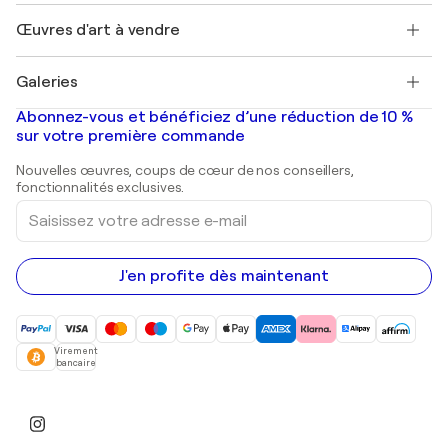
Emplois
+33 1 76 44 06 42
Henri Matisse
Découvrez une sélection d'art original
Œuvres d'art à vendre
Marc Chagall
Pablo Picasso
Tableaux à vendre
Salvador Dalí
Galeries
Tableaux abstraits à vendre
Banksy
Peintures à l'huile
Mr. Brainwash
Galeries d'art en France
Abonnez-vous et bénéficiez d’une réduction de 10 %
Peintures de paysage
Shepard Fairey
Galeries d'art en Belgique
sur votre première commande
Estampes
Sculptures
Nouvelles œuvres, coups de cœur de nos conseillers,
Peintures acryliques
fonctionnalités exclusives.
Saisissez
votre
adresse
e-
mail
J'en profite dès maintenant
Virement
bancaire