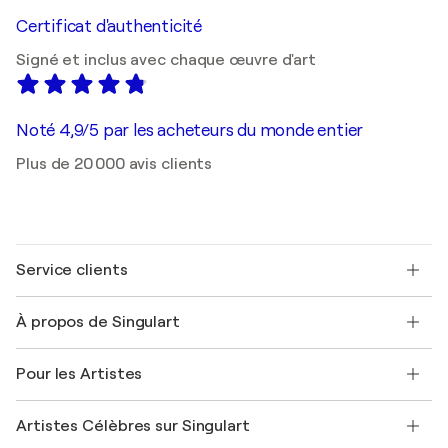
Certificat d'authenticité
Signé et inclus avec chaque œuvre d'art
Noté 4,9/5 par les acheteurs du monde entier
Plus de 20 000 avis clients
Service clients
Nous contacter
À propos de Singulart
Expédition
Politique de retour
A propos de nous
Témoignages de clients
Pour les Artistes
FAQ
Offrir une carte cadeau
Sociétés affiliées
Rejoignez notre programme commercial
Rejoindre Singulart en tant qu'artiste
Nos artistes
Mon compte
Artistes Célèbres sur Singulart
Se connecter en tant qu'Artiste
Magazine Singulart
Protection acheteur