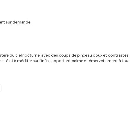
ment sur demande.
e mystère du ciel nocturne, avec des coups de pinceau doux et contrasté
ensité et à méditer sur l'infini, apportant calme et émerveillement à t