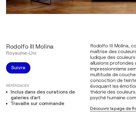
Rodolfo III Molina
Rodolfo III Molina, c
maîtrise des couleurs,
Royaume-Uni
ludique des couleurs
allusions profondes
Suivre
impressionnisme sem
multitude de couche
concoction de teintes
RÉFÉRENCES
évoquant les émotions
Inclus dans des curations de
théorie des couleurs, 
galeries d'art
psyché humaine comme
Travaille sur commande
Découvrir la page de Ro