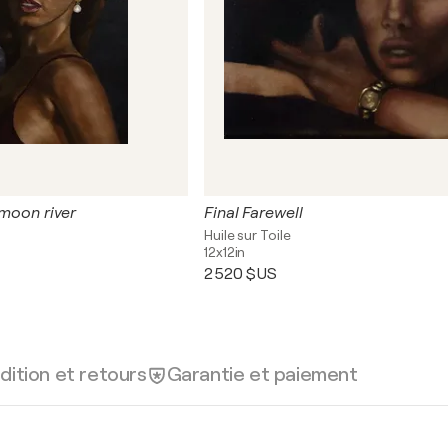
 moon river
Final Farewell
Huile sur Toile
12x12in
2 520 $US
dition et retours
Garantie et paiement