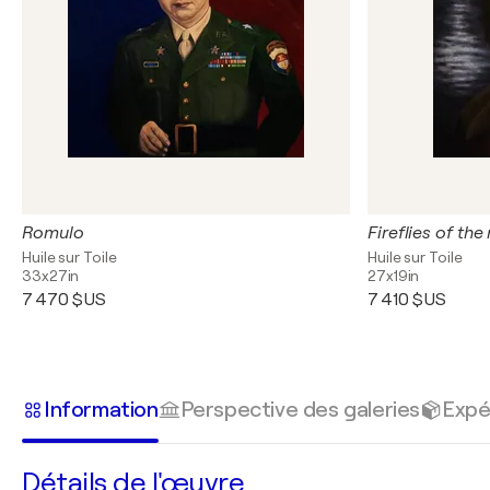
Romulo
Fireflies of the
Huile sur Toile
Huile sur Toile
33x27in
27x19in
7 470 $US
7 410 $US
Information
Perspective des galeries
Expé
Détails de l'œuvre