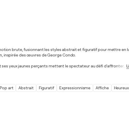
émotion brute, fusionnant les styles abstrait et figuratif pour mettre en
rdan, inspirée des œuvres de George Condo.
 ses yeux jaunes perçants mettent le spectateur au défi d'affronter
…
L
Pop art
Abstrait
Figuratif
Expressionnisme
Affiche
Heureux