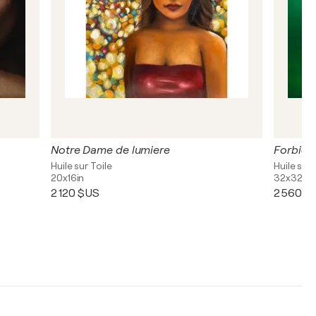
Notre Dame de lumiere
Forbidd
Huile sur Toile
Huile sur 
20x16in
32x32in
2 120 $US
2 560 $