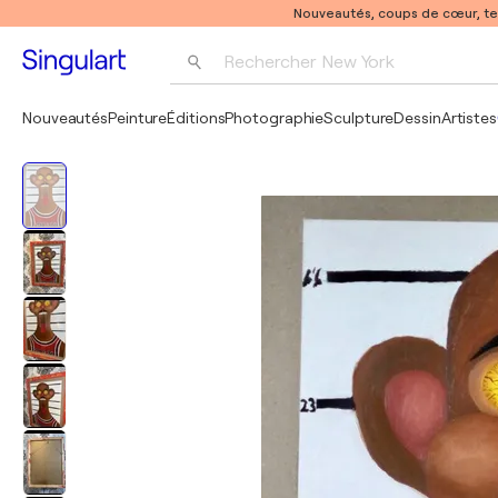
Nouveautés, coups de cœur, t
Rechercher 
New York
Photographie
Nouveautés
Peinture
Éditions
Photographie
Sculpture
Dessin
Artistes
Pop Art
Pablo Picasso