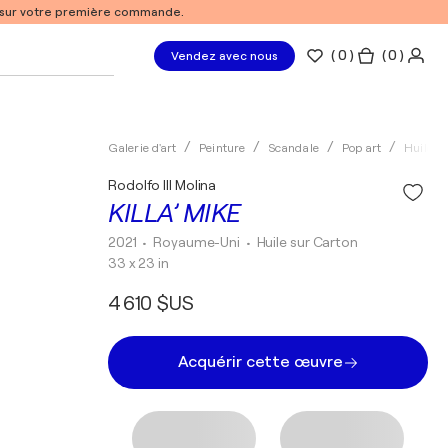
% sur votre première commande.
(
0
)
( 0 )
Vendez avec nous
Galerie d'art
Peinture
Scandale
Pop art
Huile
Rodolfo III Molina
KILLA’ MIKE
2021
• Royaume-Uni
•
Huile sur Carton
33 x 23 in
4 610 $US
Acquérir cette œuvre