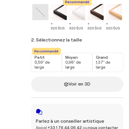
Recommandé
+
+
+
+
+
320 $US
320 $US
320 $US
320 $US
32
2. Sélectionnez la taille
Recommandé
Petit
Moyen
Grand
0,59" de
0,98" de
1,37" de
large
large
large
Voir en 3D
Parlez à un conseiller artistique
Appel
+33 1 76 44 06 42
ou
nous contacter