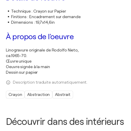
Technique
:
Crayon sur Papier
Finitions
:
Encadrement sur demande
Dimensions
:
19,7x14,6in
À propos de l'oeuvre
Linogravure originale de Rodolfo Nieto,
ca.1965-70.
Œuvre unique
Oeuvre signée à la main
Dessin sur papier
Description traduite automatiquement.
Crayon
Abstraction
Abstrait
Découvrir dans des intérieurs