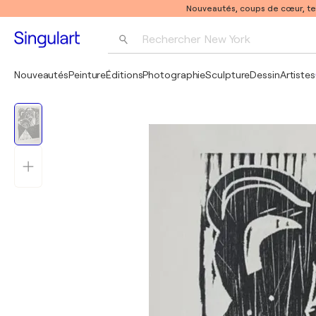
Nouveautés, coups de cœur, t
Rechercher 
New York
Photographie
Nouveautés
Peinture
Éditions
Photographie
Sculpture
Dessin
Artistes
Pop Art
Pablo Picasso