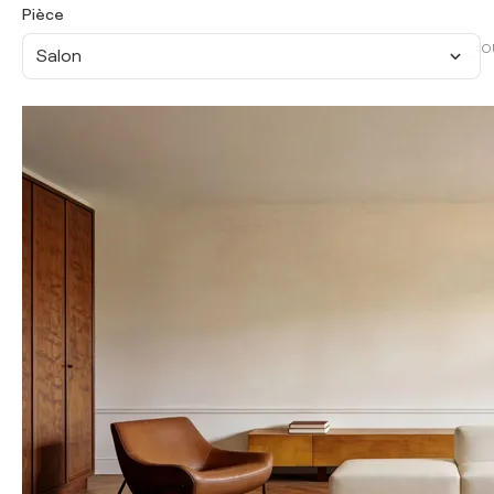
Pièce
O
Salon