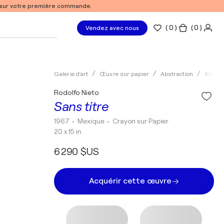
% sur votre première commande.
(
0
)
( 0 )
Vendez avec nous
Galerie d'art
Œuvre sur papier
Abstraction
Abstra
Rodolfo Nieto
Sans titre
1967
• Mexique
•
Crayon sur Papier
20 x 15 in
6 290 $US
Acquérir cette œuvre