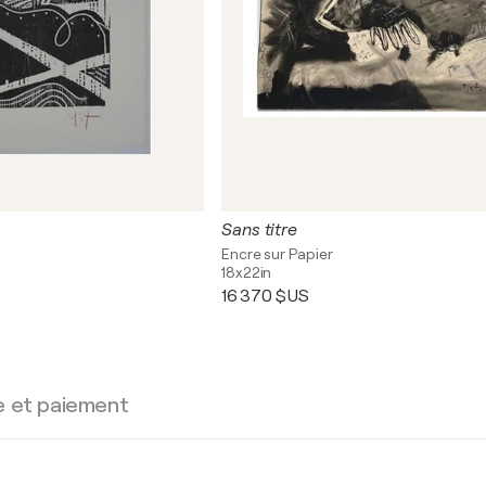
Sans titre
r
Encre sur Papier
18x22in
16 370 $US
e et paiement