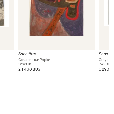
Sans titre
Sans tit
Gouache sur Papier
Crayon su
25x20in
15x20in
24 460 $US
6 290 $