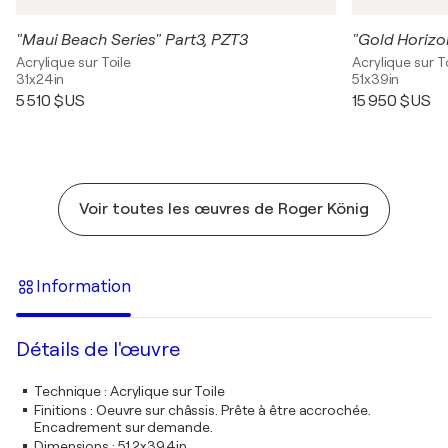
"Maui Beach Series" Part3, PZT3
"Gold Horiz
Acrylique sur Toile
Acrylique sur T
31x24in
51x39in
5 510 $US
15 950 $US
Voir toutes les œuvres de Roger König
Information
Détails de l'œuvre
Technique
:
Acrylique sur Toile
Finitions
:
Oeuvre sur châssis. Prête à être accrochée.
Encadrement sur demande.
Dimensions
:
51,2x39,4in