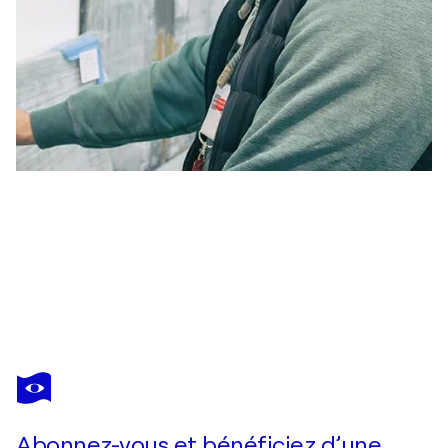
ROGER KÖNIG
"Abstract Series - orange/grey" FK6TR
13 940 $US
Faire une offre
Acquérir
Abonnez-vous et bénéficiez d’une