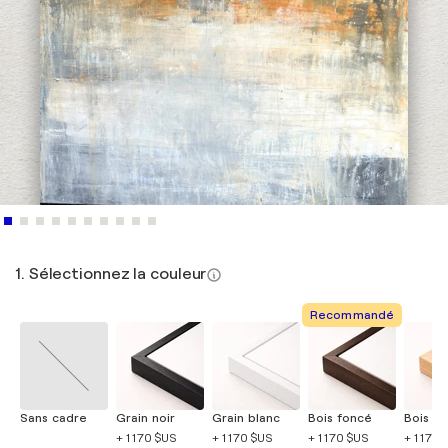
1. Sélectionnez la couleur
Recommandé
Sans cadre
Grain noir
Grain blanc
Bois foncé
Bois cla
+ 1 170 $US
+ 1 170 $US
+ 1 170 $US
+ 1 170 