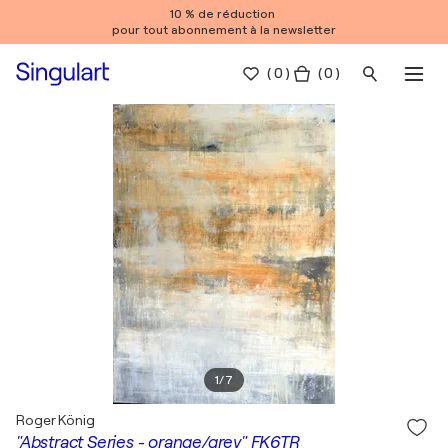
10 % de réduction
pour tout abonnement à la newsletter
(
0
)
( 0 )
1
/
7
Roger König
"Abstract Series - orange/grey" FK6TR