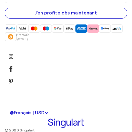
adresse
e-
mail
J'en profite dès maintenant
Virement
bancaire
Français | USD
© 2026 Singulart