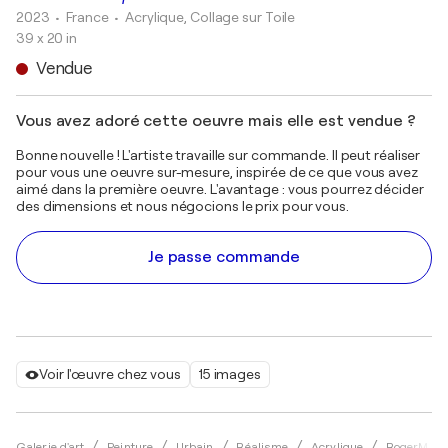
2023
• France
•
Acrylique, Collage sur Toile
39 x 20 in
Vendue
Vous avez adoré cette oeuvre mais elle est vendue ?
Bonne nouvelle ! L'artiste travaille sur commande. Il peut réaliser
pour vous une oeuvre sur-mesure, inspirée de ce que vous avez
aimé dans la première oeuvre. L'avantage : vous pourrez décider
des dimensions et nous négocions le prix pour vous.
Je passe commande
Voir l'œuvre chez vous
15 images
Galerie d'art
Peinture
Urbain
Réalisme
Acrylique
RogerM