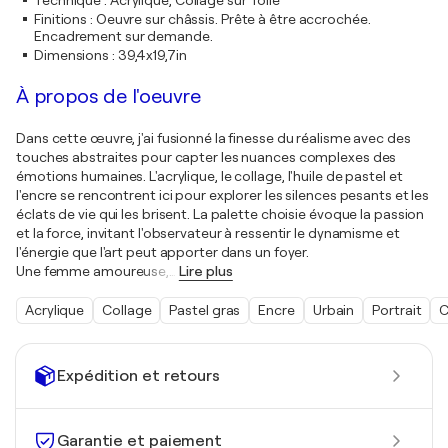
Technique
:
Acrylique, Collage sur Toile
Finitions
:
Oeuvre sur châssis. Prête à être accrochée.
Encadrement sur demande.
Dimensions
:
39,4x19,7in
À propos de l'oeuvre
Dans cette œuvre, j'ai fusionné la finesse du réalisme avec des
touches abstraites pour capter les nuances complexes des
émotions humaines. L'acrylique, le collage, l'huile de pastel et
l'encre se rencontrent ici pour explorer les silences pesants et les
éclats de vie qui les brisent. La palette choisie évoque la passion
et la force, invitant l'observateur à ressentir le dynamisme et
l'énergie que l'art peut apporter dans un foyer.
Une femme amoureuse,
…
Lire plus
Acrylique
Collage
Pastel gras
Encre
Urbain
Portrait
C
Expédition et retours
Garantie et paiement