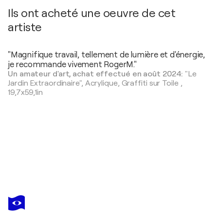
Ils ont acheté une oeuvre de cet
artiste
"Magnifique travail, tellement de lumière et d'énergie,
je recommande vivement RogerM."
Un amateur d'art, achat effectué en août 2024:
"Le
Jardin Extraordinaire",
Acrylique, Graffiti sur Toile
,
19,7x59,1in
ROGERM
Vous avez adoré cette oeuvre mais elle est vendue ?
Ces Silences qui éclatent...