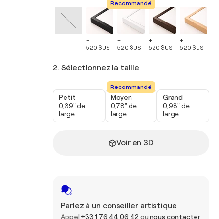
Recommandé
+
+
+
+
+
520 $US
520 $US
520 $US
520 $US
52
2. Sélectionnez la taille
Recommandé
Petit
Moyen
Grand
0,39" de
0,78" de
0,98" de
large
large
large
Voir en 3D
Parlez à un conseiller artistique
Appel
+33 1 76 44 06 42
ou
nous contacter