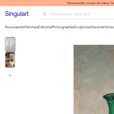
Nouveautés, coups de cœur, t
Rechercher 
New York
Photographie
Nouveautés
Peinture
Éditions
Photographie
Sculpture
Dessin
Artistes
Pop Art
Pablo Picasso