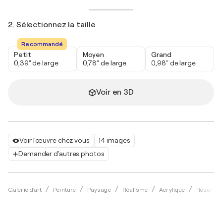
2. Sélectionnez la taille
Recommandé
Petit
Moyen
Grand
0,39" de large
0,78" de large
0,98" de large
Voir en 3D
Voir l'œuvre chez vous
14 images
Demander d'autres photos
Galerie d'art
Peinture
Paysage
Réalisme
Acrylique
Rosario 