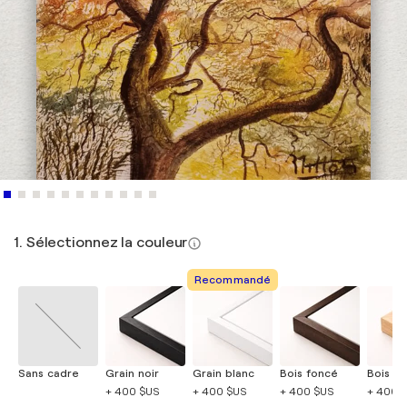
1. Sélectionnez la couleur
Recommandé
Sans cadre
Grain noir
Grain blanc
Bois foncé
Bois cla
+ 400 $US
+ 400 $US
+ 400 $US
+ 400 