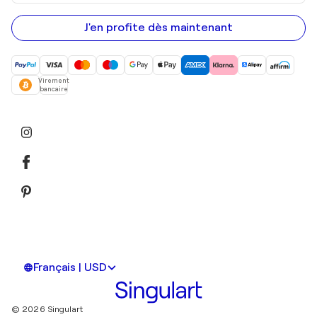
adresse
e-
mail
J'en profite dès maintenant
Virement
bancaire
Français | USD
© 2026 Singulart