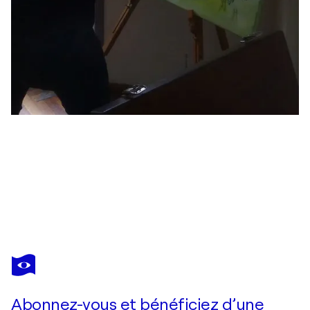
ROSARIO DE MATTOS
El Protector
1 170 $US
Faire une offre
Acquérir
Abonnez-vous et bénéficiez d’une