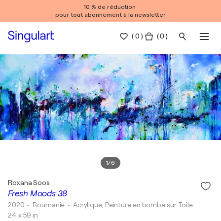
10 % de réduction
pour tout abonnement à la newsletter
(
0
)
( 0 )
1
/
6
Roxana Soos
Fresh Moods 38
2020
• Roumanie
•
Acrylique, Peinture en bombe sur Toile
24 x 59 in