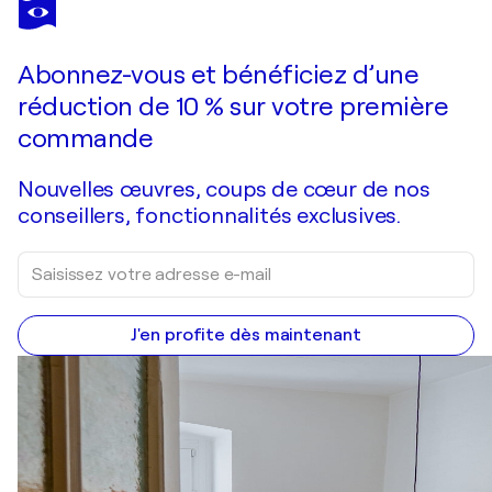
ROXANA
SOOS
Vous avez adoré cette oeuvre mais elle est vendue ?
Fresh Moods 38
Abonnez-vous et bénéficiez d’une
Je passe commande
réduction de 10 % sur votre première
commande
Nouvelles œuvres, coups de cœur de nos
conseillers, fonctionnalités exclusives.
J'en profite dès maintenant