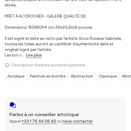
étirée.
PRÊT À ACCROCHER - GALERIE QUALITÉ 3D
Dimensions: 150X60X4 cm, 59x23,6x1,6 pouces
Il est signé et daté au recto par l'artiste: Soos Roxana Gabriela,
toutes les toiles auront un certificat d'authenticité daté et
original signé par l'artiste.
Les bords
…
Lire plus
Description traduite automatiquement.
Acrylique
Peinture en bombe
Abstraction
Classique
Abst
Parlez à un conseiller artistique
Appel
+33 1 76 44 06 42
ou
nous contacter