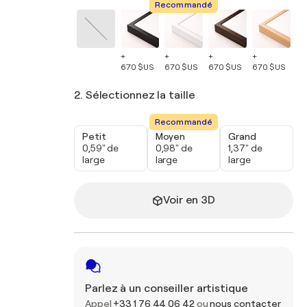
Recommandé
+
+
+
+
+
670 $US
670 $US
670 $US
670 $US
67
2. Sélectionnez la taille
Recommandé
Petit
Moyen
Grand
0,59" de
0,98" de
1,37" de
large
large
large
Voir en 3D
Parlez à un conseiller artistique
Appel
+33 1 76 44 06 42
ou
nous contacter