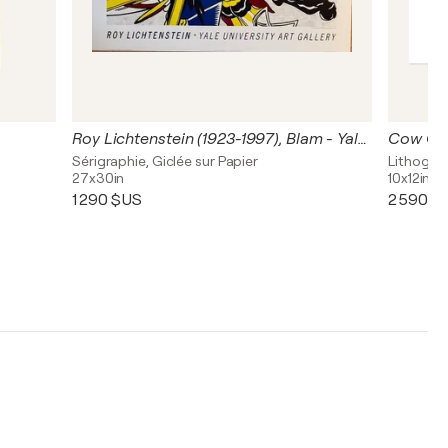
Roy Lichtenstein (1923-1997), Blam - Yale University Art Gallery, 1991, copyright Roy Lichtenstein, Springdale Graphics, 1991, Printed in U.S.A SG2232
Cow Goi
Sérigraphie, Giclée sur Papier
Lithogra
27x30in
10x12in
1 290 $US
2 590 $