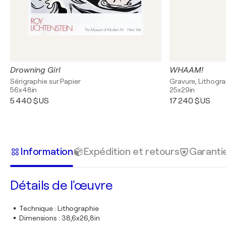
Drowning Girl
WHAAM!
Sérigraphie sur Papier
Gravure, Lithogr
56x48in
25x29in
5 440 $US
17 240 $US
Information
Expédition et retours
Garanti
Détails de l'œuvre
Technique
:
Lithographie
Dimensions
:
38,6x26,8in