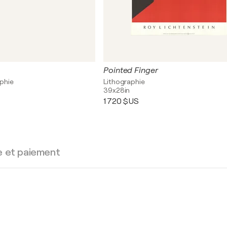
Pointed Finger
aphie
Lithographie
39x28in
1 720 $US
e et paiement