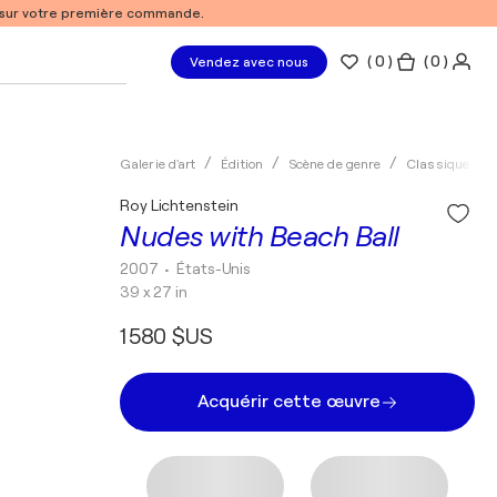
% sur votre première commande.
(
0
)
( 0 )
Vendez avec nous
Galerie d'art
Édition
Scène de genre
Classique
Roy Lichtenstein
Nudes with Beach Ball
2007
• États-Unis
39 x 27 in
1 580 $US
Acquérir cette œuvre