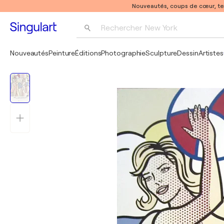
Nouveautés, coups de cœur, t
Rechercher 
New York
Photographie
Nouveautés
Peinture
Éditions
Photographie
Sculpture
Dessin
Artistes
Pop Art
Pablo Picasso