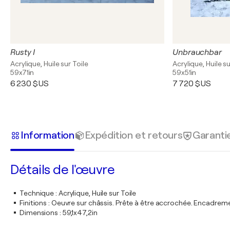
Rusty I
Unbrauchbar
Acrylique, Huile sur Toile
Acrylique, Huile su
59x71in
59x51in
6 230 $US
7 720 $US
Information
Expédition et retours
Garanti
Détails de l'œuvre
Technique
:
Acrylique, Huile sur Toile
Finitions
:
Oeuvre sur châssis. Prête à être accrochée. Encadre
Dimensions
:
59,1x47,2in