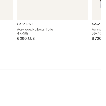
Relic 2.18
Relic 2.
Acrylique, Huile sur Toile
Acrylique,
47x59in
59x47in
6 280 $US
8 720 $