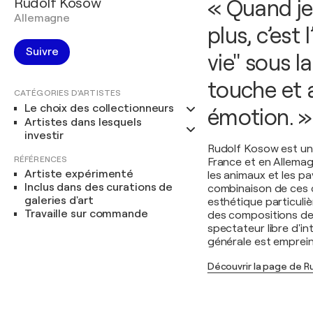
Rudolf Kosow
« Quand je
Allemagne
plus, c’est
Suivre
vie" sous l
touche et 
CATÉGORIES D'ARTISTES
Le choix des collectionneurs
émotion. »
Artistes dans lesquels
investir
Rudolf Kosow est un 
RÉFÉRENCES
France et en Allemagn
Artiste expérimenté
les animaux et les pa
Inclus dans des curations de
combinaison de ces
galeries d'art
esthétique particuliè
Travaille sur commande
des compositions de 
spectateur libre d'i
générale est emprein
Découvrir la page de 