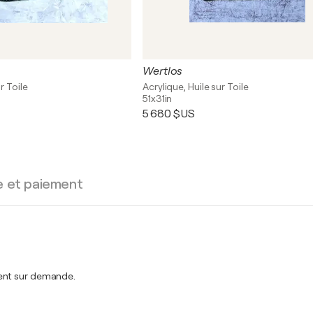
Wertlos
r Toile
Acrylique, Huile sur Toile
51x31in
5 680 $US
e et paiement
ment sur demande.