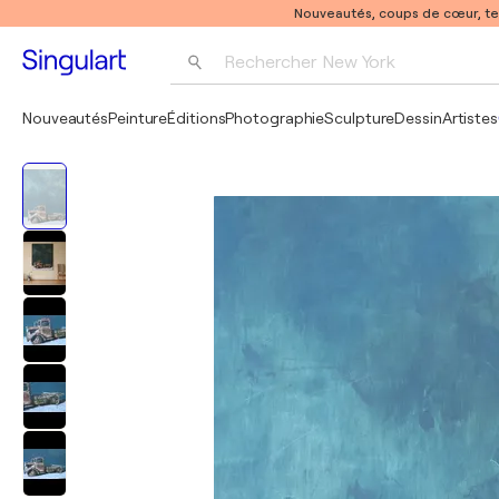
Nouveautés, coups de cœur, t
Rechercher 
New York
Photographie
Nouveautés
Peinture
Éditions
Photographie
Sculpture
Dessin
Artistes
Pop Art
Pablo Picasso