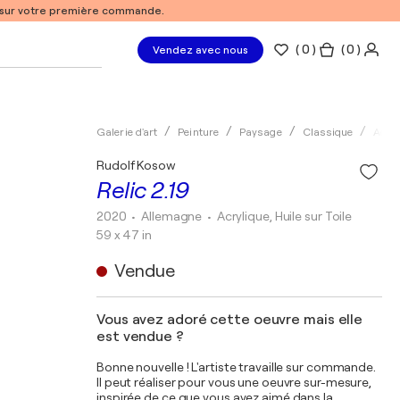
% sur votre première commande.
(
0
)
( 0 )
Vendez avec nous
Galerie d'art
Peinture
Paysage
Classique
Acryl
Rudolf Kosow
Relic 2.19
2020
• Allemagne
•
Acrylique, Huile sur Toile
59 x 47 in
Vendue
Vous avez adoré cette oeuvre mais elle
est vendue ?
Bonne nouvelle ! L'artiste travaille sur commande.
Il peut réaliser pour vous une oeuvre sur-mesure,
inspirée de ce que vous avez aimé dans la