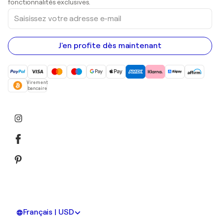
fonctionnalités exclusives.
Saisissez
votre
adresse
e-
mail
J'en profite dès maintenant
Virement
bancaire
Français | USD