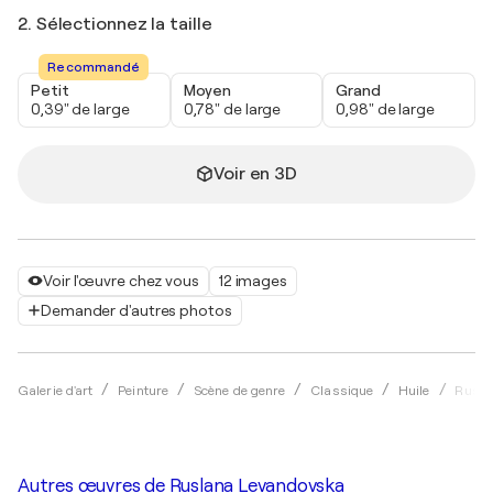
2. Sélectionnez la taille
Recommandé
Petit
Moyen
Grand
0,39" de large
0,78" de large
0,98" de large
Voir en 3D
Voir l'œuvre chez vous
12 images
Demander d'autres photos
Galerie d'art
Peinture
Scène de genre
Classique
Huile
Rusla
Autres œuvres de
Ruslana Levandovska