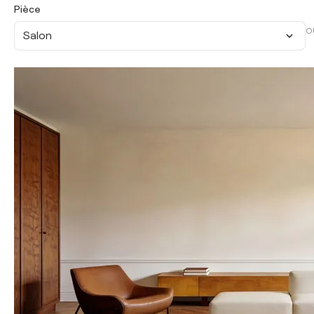
Pièce
O
Salon