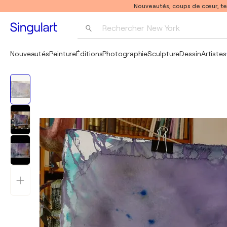
Nouveautés, coups de cœur, t
Rechercher 
New York
Photographie
Nouveautés
Peinture
Éditions
Photographie
Sculpture
Dessin
Artistes
Pop Art
Pablo Picasso