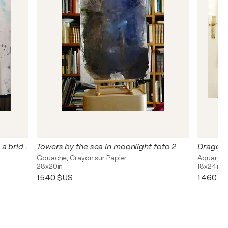
Moonlight Towers by the sea with a bridge crossing.
Towers by the sea in moonlight foto 2
Dragon f
Gouache, Crayon sur Papier
Aquarelle
28x20in
18x24in
1 540 $US
1 460 $