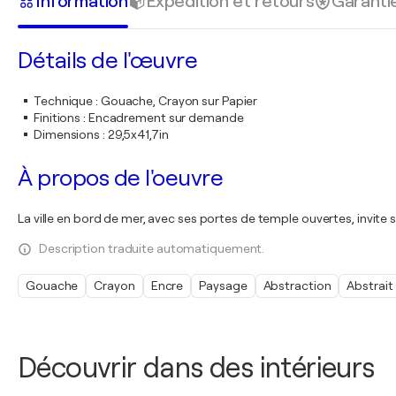
Information
Expédition et retours
Garanti
Détails de l'œuvre
Technique
:
Gouache, Crayon sur Papier
Finitions
:
Encadrement sur demande
Dimensions
:
29,5x41,7in
À propos de l'oeuvre
La ville en bord de mer, avec ses portes de temple ouvertes, invite se
Description traduite automatiquement.
Gouache
Crayon
Encre
Paysage
Abstraction
Abstrait
Découvrir dans des intérieurs