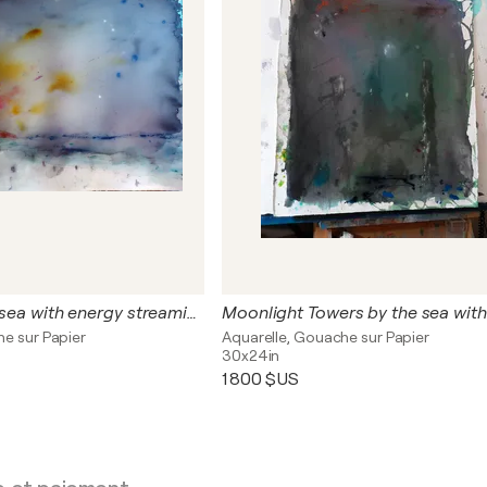
The city by the sea with energy streaming out of the temple
he sur Papier
Aquarelle, Gouache sur Papier
30x24in
1 800 $US