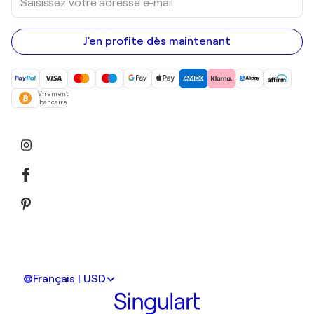
votre
adresse
e-
mail
J'en profite dès maintenant
Virement
bancaire
Français | USD