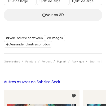
0,39" de large
0,78" de large
0,98" de large
Voir en 3D
Voir l'œuvre chez vous
28 images
Demander d'autres photos
Galerie d'art
Peinture
Portrait
Pop art
Acrylique
Sabrina Sec
Autres œuvres de
Sabrina Seck