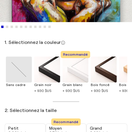
1. Sélectionnez la couleur
Recommandé
Sans cadre
Grain noir
Grain blanc
Bois foncé
Bois cla
+ 930 $US
+ 930 $US
+ 930 $US
+ 930 
2. Sélectionnez la taille
Recommandé
Petit
Moyen
Grand