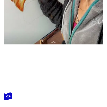
SABRINA SECK
I feel...
5 340 $US
Faire une offre
Acquérir