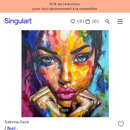
10 % de réduction
pour tout abonnement à la newsletter
(
0
)
( 0 )
1
/
29
Sabrina Seck
I feel...