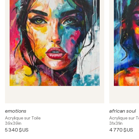
emotions
african soul
Acrylique sur Toile
Acrylique sur T
39x39in
31x31in
5 340 $US
4 770 $US