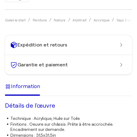
Galerie d'art
Peinture
Nature
Abstrait
Acrylique
Saja Davíðs
Expédition et retours
Garantie et paiement
Information
Détails de l'œuvre
Technique
:
Acrylique, Huile sur Toile
Finitions
:
Oeuvre sur châssis. Prête à être accrochée.
Encadrement sur demande.
Dimensions
:
31,5x31,5in