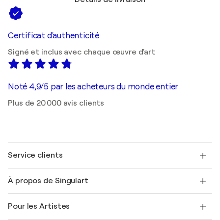
Certificat d'authenticité
Signé et inclus avec chaque œuvre d'art
Noté 4,9/5 par les acheteurs du monde entier
Plus de 20 000 avis clients
Service clients
Nous contacter
À propos de Singulart
Expédition
Politique de retour
A propos de nous
Témoignages de clients
Pour les Artistes
FAQ
Offrir une carte cadeau
Sociétés affiliées
Rejoignez notre programme commercial