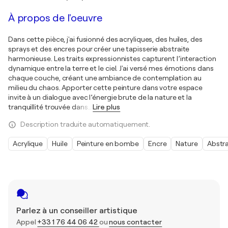
À propos de l'oeuvre
Dans cette pièce, j'ai fusionné des acryliques, des huiles, des
sprays et des encres pour créer une tapisserie abstraite
harmonieuse. Les traits expressionnistes capturent l’interaction
dynamique entre la terre et le ciel. J'ai versé mes émotions dans
chaque couche, créant une ambiance de contemplation au
milieu du chaos. Apporter cette peinture dans votre espace
invite à un dialogue avec l’énergie brute de la nature et la
tranquillité trouvée dans
…
Lire plus
Description traduite automatiquement.
Acrylique
Huile
Peinture en bombe
Encre
Nature
Abstr
Parlez à un conseiller artistique
Appel
+33 1 76 44 06 42
ou
nous contacter