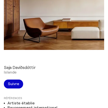
Saja Davíðsdóttir
Islande
Suivre
RÉFÉRENCES
Artiste établie
Rayonnement international