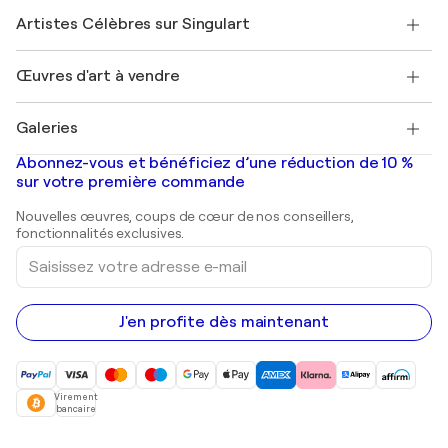
Rejoindre Singulart en tant qu'artiste
Nos artistes
Mon compte
Artistes Célèbres sur Singulart
Se connecter en tant qu'Artiste
Magazine Singulart
Protection acheteur
Emplois
+33 1 76 44 06 42
Henri Matisse
Découvrez une sélection d'art original
Œuvres d'art à vendre
Marc Chagall
Pablo Picasso
Tableaux à vendre
Salvador Dalí
Galeries
Tableaux abstraits à vendre
Banksy
Peintures à l'huile
Mr. Brainwash
Galeries d'art en France
Abonnez-vous et bénéficiez d’une réduction de 10 %
Peintures de paysage
Shepard Fairey
Galeries d'art en Belgique
sur votre première commande
Estampes
Sculptures
Nouvelles œuvres, coups de cœur de nos conseillers,
Peintures acryliques
fonctionnalités exclusives.
Saisissez
votre
adresse
e-
mail
J'en profite dès maintenant
Virement
bancaire