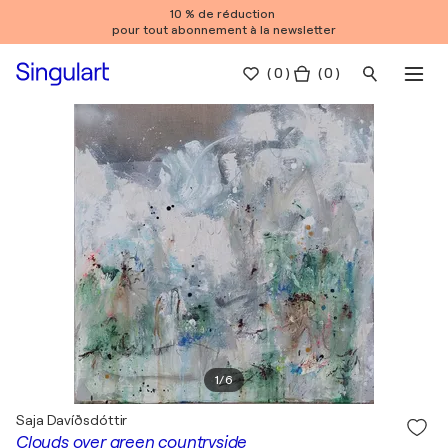
10 % de réduction
pour tout abonnement à la newsletter
(
0
)
( 0 )
1
/
6
Saja Davíðsdóttir
Clouds over green countryside