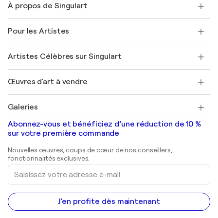
À propos de Singulart
Expédition
Politique de retour
A propos de nous
Témoignages de clients
Pour les Artistes
FAQ
Offrir une carte cadeau
Sociétés affiliées
Rejoignez notre programme commercial
Rejoindre Singulart en tant qu'artiste
Nos artistes
Mon compte
Artistes Célèbres sur Singulart
Se connecter en tant qu'Artiste
Magazine Singulart
Protection acheteur
Emplois
+33 1 76 44 06 42
Henri Matisse
Découvrez une sélection d'art original
Œuvres d'art à vendre
Marc Chagall
Pablo Picasso
Tableaux à vendre
Salvador Dalí
Galeries
Tableaux abstraits à vendre
Banksy
Peintures à l'huile
Mr. Brainwash
Galeries d'art en France
Abonnez-vous et bénéficiez d’une réduction de 10 %
Peintures de paysage
Shepard Fairey
Galeries d'art en Belgique
sur votre première commande
Estampes
Sculptures
Nouvelles œuvres, coups de cœur de nos conseillers,
Peintures acryliques
fonctionnalités exclusives.
Saisissez
votre
adresse
e-
mail
J'en profite dès maintenant