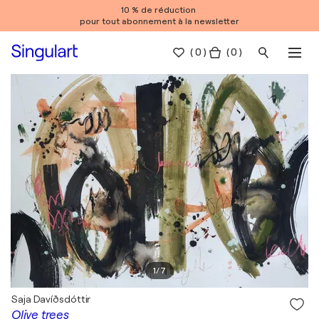
10 % de réduction
pour tout abonnement à la newsletter
(
0
)
( 0 )
1
/
7
Saja Davíðsdóttir
Olive trees