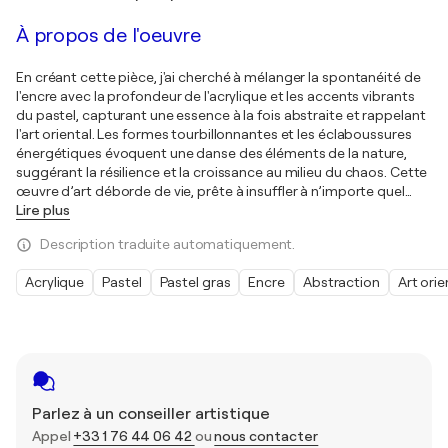
À propos de l'oeuvre
En créant cette pièce, j'ai cherché à mélanger la spontanéité de
l'encre avec la profondeur de l'acrylique et les accents vibrants
du pastel, capturant une essence à la fois abstraite et rappelant
l'art oriental. Les formes tourbillonnantes et les éclaboussures
énergétiques évoquent une danse des éléments de la nature,
suggérant la résilience et la croissance au milieu du chaos. Cette
œuvre d’art déborde de vie, prête à insuffler à n’importe quel
…
Lire plus
Description traduite automatiquement.
Acrylique
Pastel
Pastel gras
Encre
Abstraction
Art orie
Parlez à un conseiller artistique
Appel
+33 1 76 44 06 42
ou
nous contacter