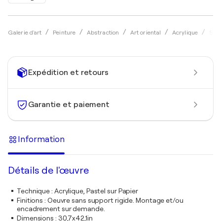
Galerie d'art
Peinture
Abstraction
Art oriental
Acrylique
Saja
Expédition et retours
Garantie et paiement
Information
Détails de l'œuvre
Technique
:
Acrylique, Pastel sur Papier
Finitions
:
Oeuvre sans support rigide. Montage et/ou
encadrement sur demande.
Dimensions
:
30,7x42,1in