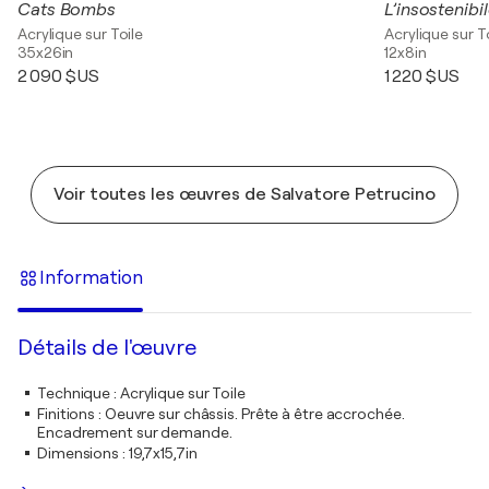
Cats Bombs
L’insostenibi
Acrylique sur Toile
Acrylique sur T
35x26in
12x8in
2 090 $US
1 220 $US
Voir toutes les œuvres de Salvatore Petrucino
Information
Détails de l'œuvre
Technique
:
Acrylique sur Toile
Finitions
:
Oeuvre sur châssis. Prête à être accrochée.
Encadrement sur demande.
Dimensions
:
19,7x15,7in