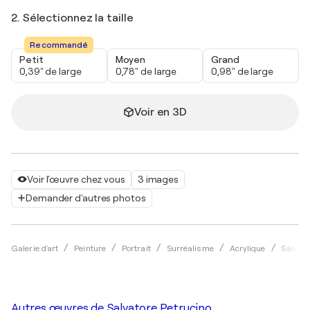
2. Sélectionnez la taille
Recommandé
Petit
Moyen
Grand
0,39" de large
0,78" de large
0,98" de large
Voir en 3D
Voir l'œuvre chez vous
3 images
Demander d'autres photos
Galerie d'art
Peinture
Portrait
Surréalisme
Acrylique
Salvato
Autres œuvres de
Salvatore Petrucino