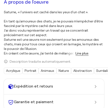
À propos de l'oeuvre
Saturne, « l'univers est caché dans les yeux d'un chat ».
En tant qu'amoureux des chats, je ne pouvais m'empêcher d'être
fasciné par le mystère caché dans leurs yeux.
J'ai donc voulu représenter un travail qui se concentrait
précisément sur cet aspect.
Saturne est une œuvre non seulement pour les amoureux des
chats, mais pour tous ceux qui croient en la magie, le mystère et
le pouvoir de l'illusion.
En créant cette œuvre, j'ai tenté de mélanger
…
Lire plus
Description traduite automatiquement.
Acrylique
Portrait
Animaux
Nature
Abstraction
Surréal
Expédition et retours
Garantie et paiement