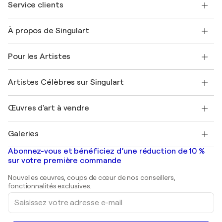
Service clients
Nous contacter
À propos de Singulart
Expédition
Politique de retour
A propos de nous
Témoignages de clients
Pour les Artistes
FAQ
Offrir une carte cadeau
Sociétés affiliées
Rejoignez notre programme commercial
Rejoindre Singulart en tant qu'artiste
Nos artistes
Mon compte
Artistes Célèbres sur Singulart
Se connecter en tant qu'Artiste
Magazine Singulart
Protection acheteur
Emplois
+33 1 76 44 06 42
Henri Matisse
Découvrez une sélection d'art original
Œuvres d'art à vendre
Marc Chagall
Pablo Picasso
Tableaux à vendre
Salvador Dalí
Galeries
Tableaux abstraits à vendre
Banksy
Peintures à l'huile
Mr. Brainwash
Galeries d'art en France
Abonnez-vous et bénéficiez d’une réduction de 10 %
Peintures de paysage
Shepard Fairey
Galeries d'art en Belgique
sur votre première commande
Estampes
Sculptures
Nouvelles œuvres, coups de cœur de nos conseillers,
Peintures acryliques
fonctionnalités exclusives.
Saisissez
votre
adresse
e-