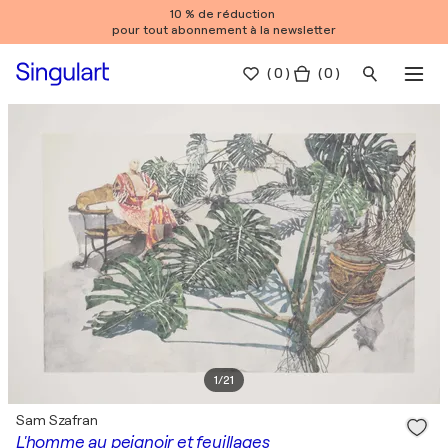
10 % de réduction
pour tout abonnement à la newsletter
(
0
)
( 0 )
1
/
21
Sam Szafran
L'homme au peignoir et feuillages