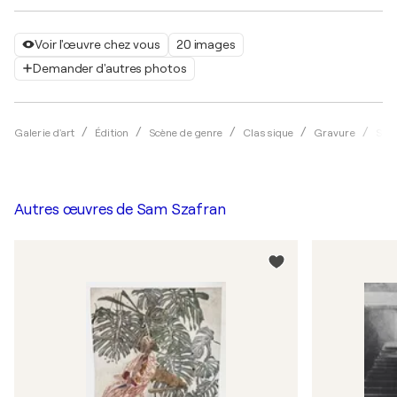
Voir l'œuvre chez vous
20 images
Demander d'autres photos
Galerie d'art
Édition
Scène de genre
Classique
Gravure
Sam
Autres œuvres de
Sam Szafran