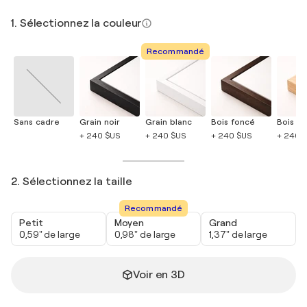
1. Sélectionnez la couleur
Recommandé
Sans cadre
Grain noir
Grain blanc
Bois foncé
Bois cla
+ 240 $US
+ 240 $US
+ 240 $US
+ 240 
2. Sélectionnez la taille
Recommandé
Petit
Moyen
Grand
0,59" de large
0,98" de large
1,37" de large
Voir en 3D