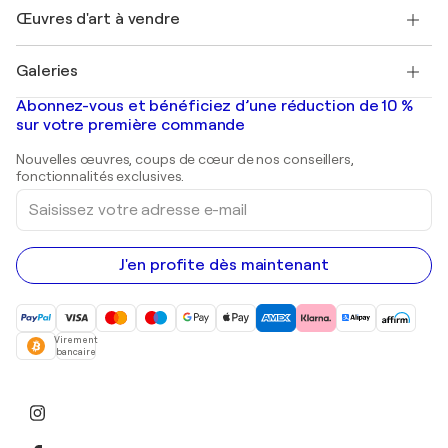
Henri Matisse
Découvrez une sélection d'art original
Œuvres d'art à vendre
Marc Chagall
Pablo Picasso
Tableaux à vendre
Salvador Dalí
Galeries
Tableaux abstraits à vendre
Banksy
Peintures à l'huile
Mr. Brainwash
Galeries d'art en France
Abonnez-vous et bénéficiez d’une réduction de 10 %
Peintures de paysage
Shepard Fairey
Galeries d'art en Belgique
sur votre première commande
Estampes
Sculptures
Nouvelles œuvres, coups de cœur de nos conseillers,
Peintures acryliques
fonctionnalités exclusives.
Saisissez
votre
adresse
e-
mail
J'en profite dès maintenant
Virement
bancaire