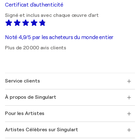
Certificat d'authenticité
Signé et inclus avec chaque œuvre d'art
Noté 4,9/5 par les acheteurs du monde entier
Plus de 20 000 avis clients
Service clients
Nous contacter
À propos de Singulart
Expédition
Politique de retour
A propos de nous
Témoignages de clients
Pour les Artistes
FAQ
Offrir une carte cadeau
Sociétés affiliées
Rejoignez notre programme commercial
Rejoindre Singulart en tant qu'artiste
Nos artistes
Mon compte
Artistes Célèbres sur Singulart
Se connecter en tant qu'Artiste
Magazine Singulart
Protection acheteur
Emplois
+33 1 76 44 06 42