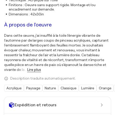
Technique
:
Acrylique sur Toile
Finitions
:
Oeuvre sans support rigide. Montage et/ou
encadrement sur demande.
Dimensions
:
42x30in
À propos de l'oeuvre
Dans cette œuvre, j'ai insufflé à la toile l'énergie vibrante de
l'automne par de larges coups de pinceau acryliques, capturant
l'embrasement flamboyant des feuilles mortes. Je souhaitais
évoquer chaleur, mouvement et renouveau, vous invitant à
ressentir la fraîcheur de l'air et la lumière dorée. Ce tableau
rayonnera de vitalité et de réconfort, transformant n'importe
quelle pièce en un havre de paix où s'épanouit la danse riche et
vivante de la
…
Lire plus
Description traduite automatiquement.
Acrylique
Paysage
Nature
Classique
Lumière
Orange
Expédition et retours