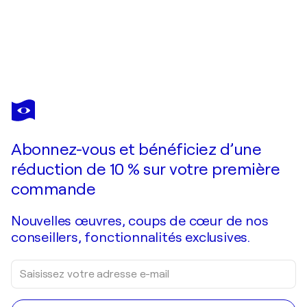
SAMIRAN
SARKAR
Vous avez adoré cette oeuvre mais elle est vendue ?
Autumn Forest
Abonnez-vous et bénéficiez d’une
Je passe commande
réduction de 10 % sur votre première
commande
Nouvelles œuvres, coups de cœur de nos
conseillers, fonctionnalités exclusives.