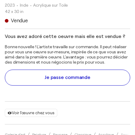
2023
• Inde
•
Acrylique sur Toile
42 x 30 in
Vendue
Vous avez adoré cette oeuvre mais elle est vendue ?
Bonne nouvelle ! L'artiste travaille sur commande. Il peut réaliser
pour vous une oeuvre sur-mesure, inspirée de ce que vous avez
aimé dans la première oeuvre. L'avantage : vous pourrez décider
des dimensions et nous négocions le prix pour vous.
Je passe commande
Voir l'œuvre chez vous
Galerie d'art
Peinture
Paysage
Classique
Acrylique
Samiran