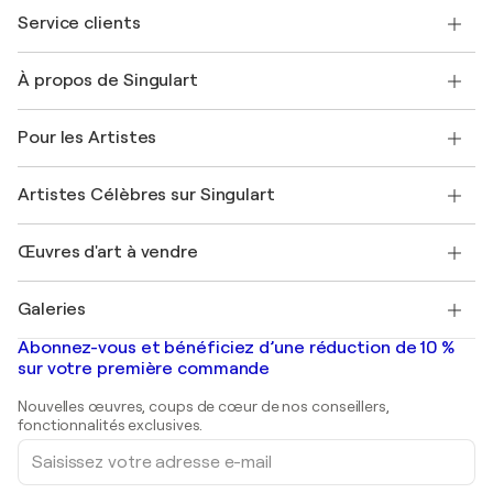
Service clients
Nous contacter
À propos de Singulart
Expédition
Politique de retour
A propos de nous
Témoignages de clients
Pour les Artistes
FAQ
Offrir une carte cadeau
Sociétés affiliées
Rejoignez notre programme commercial
Rejoindre Singulart en tant qu'artiste
Nos artistes
Mon compte
Artistes Célèbres sur Singulart
Se connecter en tant qu'Artiste
Magazine Singulart
Protection acheteur
Emplois
+33 1 76 44 06 42
Henri Matisse
Découvrez une sélection d'art original
Œuvres d'art à vendre
Marc Chagall
Pablo Picasso
Tableaux à vendre
Salvador Dalí
Galeries
Tableaux abstraits à vendre
Banksy
Peintures à l'huile
Mr. Brainwash
Galeries d'art en France
Abonnez-vous et bénéficiez d’une réduction de 10 %
Peintures de paysage
Shepard Fairey
Galeries d'art en Belgique
sur votre première commande
Estampes
Sculptures
Nouvelles œuvres, coups de cœur de nos conseillers,
Peintures acryliques
fonctionnalités exclusives.
Saisissez
votre
adresse