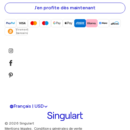
e-
mail
J'en profite dès maintenant
Virement
bancaire
Français | USD
© 2026 Singulart
Mentions légales.
Conditions générales de vente