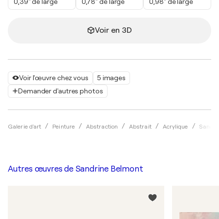
0,39" de large
0,78" de large
0,98" de large
Voir en 3D
Voir l'œuvre chez vous
5 images
Demander d'autres photos
Galerie d'art
Peinture
Abstraction
Abstrait
Acrylique
Sandri
Autres œuvres de
Sandrine Belmont