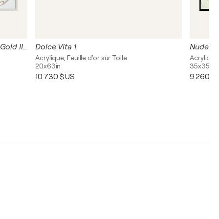
Little White Rose with a Touch of Gold III. (3I25)
Dolce Vita 1.
Nude Ro
Acrylique, Feuille d'or sur Toile
Acrylique
20x63in
35x35in
10 730 $US
9 260 $