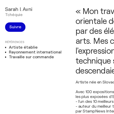
Sarah I. Avni
« Mon trava
Tchéquie
orientale d
Suivre
par des él
arts. Mes 
RÉFÉRENCES
Artiste établie
l'expressio
Rayonnement international
Travaille sur commande
technique 
descendaie
Artiste née en Slova
Avec 100 expositions 
les plus exposées d'
- l'un des 10 meilleur
- auteur du meilleur
par StampNews Inter