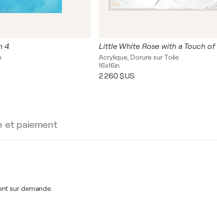
 4.
e
Acrylique, Dorure sur Toile
16x16in
2 260 $US
e et paiement
ment sur demande.