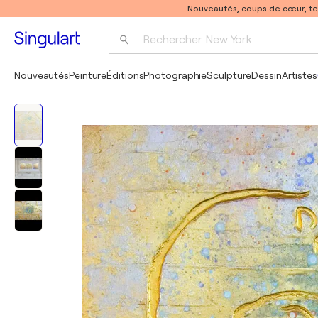
Nouveautés, coups de cœur, t
Rechercher 
New York
Photographie
Nouveautés
Peinture
Éditions
Photographie
Sculpture
Dessin
Artistes
Pop Art
Pablo Picasso