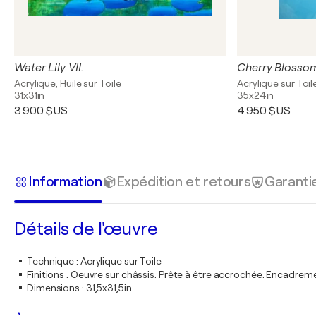
Water Lily VII.
Cherry Blossom
Acrylique, Huile sur Toile
Acrylique sur Toil
31x31in
35x24in
3 900 $US
4 950 $US
Information
Expédition et retours
Garanti
Détails de l'œuvre
Technique
:
Acrylique sur Toile
Finitions
:
Oeuvre sur châssis. Prête à être accrochée. Encadre
Dimensions
:
31,5x31,5in