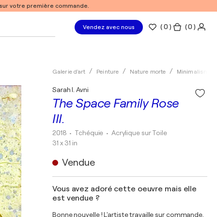
% sur votre première commande.
(
0
)
( 0 )
Vendez avec nous
Galerie d'art
Peinture
Nature morte
Minimalisme
Sarah I. Avni
The Space Family Rose
III.
2018
• Tchéquie
•
Acrylique sur Toile
31 x 31 in
Vendue
Vous avez adoré cette oeuvre mais elle
est vendue ?
Bonne nouvelle ! L'artiste travaille sur commande.